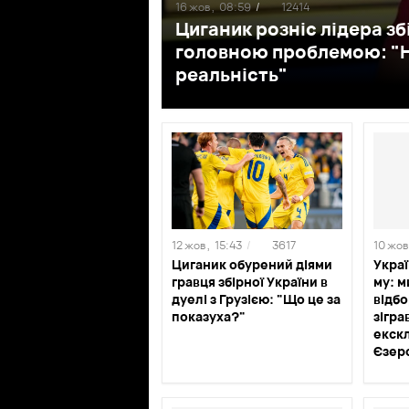
16 жов ,
08:59
/
12414
Циганик розніс лідера зб
головною проблемою: "Н
реальність"
12 жов ,
15:43
/
3617
10 жов 
Циганик обурений діями
Украї
гравця збірної України в
му: м
дуелі з Грузією: "Що це за
відбо
показуха?"
зігра
екск
Єзерс