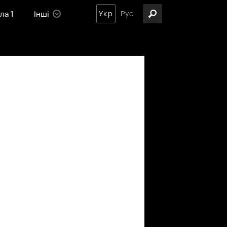
ла 1
Інші
Укр
Рус