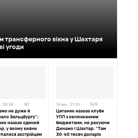
м трансферного вікна у Шахтаря
ві угоди
,
00:59
/
197
13 лип ,
21:03
/
3415
амо не дуже й
Циганик назвав клуби
рало Зальцбургу":
УПЛ з величезними
ник назвав єдиний
бюджетами, не рахуючи
р, у якому кияни
Динамо і Шахтар: "Там
упалися австрійцям
30-40 тисяч доларів