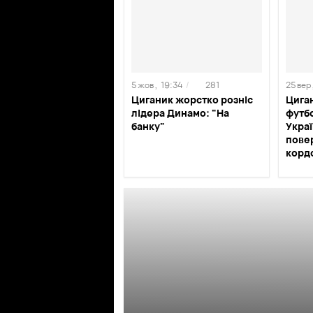
5 жов ,
19:34
/
281
25 вер 
Циганик жорстко розніс
Циган
лідера Динамо: "На
футбо
банку"
Украї
пове
корд