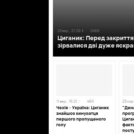
23 вер ,
21:29
/
2469
Циганик: Перед закриття
зірвалися дві дуже яскра
11 вер ,
15:21
/
483
23 сер 
Чехія – Україна: Циганик
"Дин
знайшов винуватця
прог
першого пропущеного
Цига
голу
факто
пост