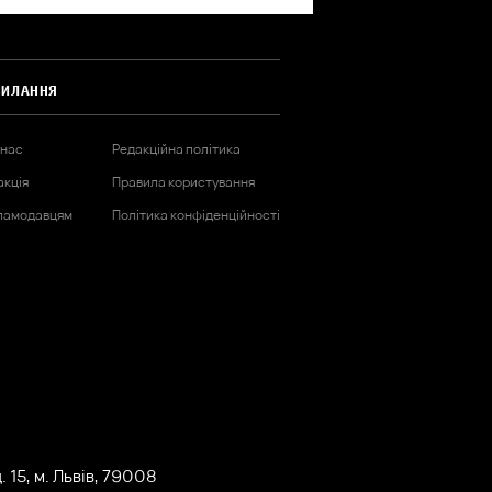
СИЛАННЯ
 нас
Редакційна політика
акція
Правила користування
ламодавцям
Політика конфіденційності
 15, м. Львів, 79008