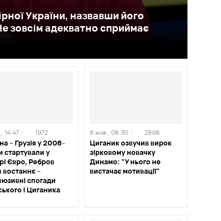
ірної України, назвавши його
е зовсім адекватно сприймає
,
14:47
/
1972
8 жов ,
08:30
/
2898
на – Грузія у 2006-
Циганик озвучив вирок
и стартували у
зірковому новачку
рі Євро, Ребров
Динамо: "У нього не
в востаннє –
вистачає мотивації"
люзивні спогади
ького і Циганика