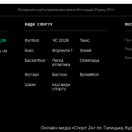
Матеріали сайту призначені для осіб старше 21 року (21+)
ВИДИ СПОРТУ
ПО
Футбол
ЧС 2026
Теніс
Про
ДІЛ
Ред
Бокс
Формула 1
Хокей
4.ua
Рек
Баскетбол
Легка
Олімпіада
атлетика
Футзал
Біатлон
Волейбол
Шахи
Інші види
спорту
Онлайн-медіа «Спорт 24» пл. Галицька, буд.