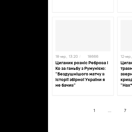
18 чер ,
13:20
/
18666
12 чер ,
Циганик розніс Реброва і
Цига
Ко за ганьбу з Румунією:
трав
"Бездушнішого матчу в
звер
історії збірної України я
кривд
не бачив"
"Нах*
1
...
7