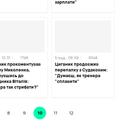
зарплати"
10:31
/
1796
5 груд ,
08:59
/
6548
ник прокоментував
Циганик продовжив
му Миколенка,
перепалку з Судаковим:
нувшись до
"Думаєш, як тренера
ника Віталія:
"сплавити"
ра так стрибати?"
8
9
10
11
12