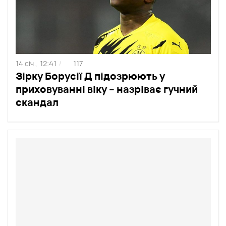
14 січ ,
12:41
117
/
Зірку Борусії Д підозрюють у
приховуванні віку – назріває гучний
скандал