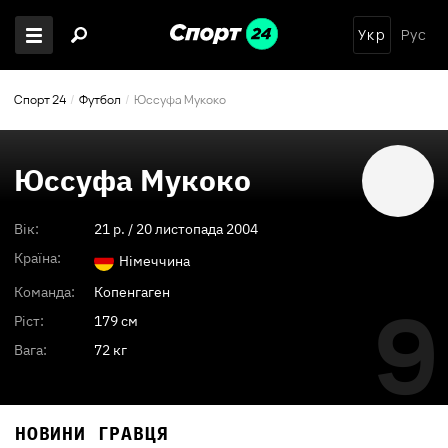
Укр
Рус
Спорт 24
Футбол
Юссуфа Мукоко
Юссуфа Мукоко
Вік:
21
p. /
20 листопада 2004
Країна:
Німеччина
Команда:
Копенгаген
9
Ріст:
179 см
Вага:
72 кг
НОВИНИ ГРАВЦЯ