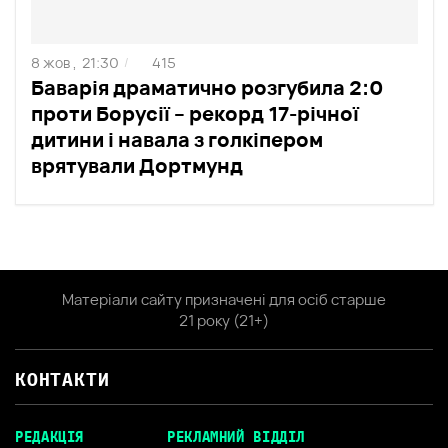
8 жов ,
21:30
415
/
Баварія драматично розгубила 2:0
проти Борусії – рекорд 17-річної
дитини і навала з голкіпером
врятували Дортмунд
Матеріали сайту призначені для осіб старше
21 року (21+)
КОНТАКТИ
РЕДАКЦІЯ
РЕКЛАМНИЙ ВІДДІЛ