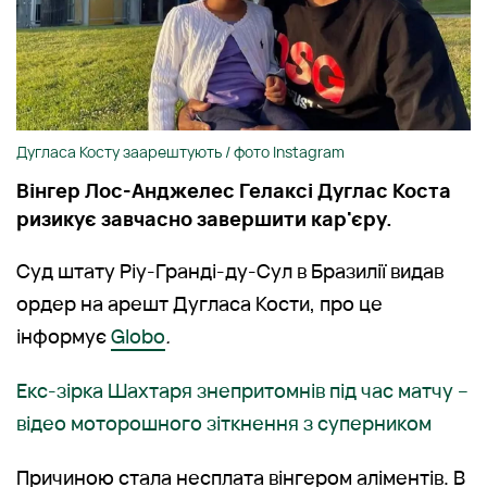
Дугласа Косту заарештують / фото Instagram
Вінгер Лос-Анджелес Гелаксі Дуглас Коста
ризикує завчасно завершити кар'єру.
Суд штату Ріу-Гранді-ду-Сул в Бразилії видав
ордер на арешт Дугласа Кости, про це
інформує
Globo
.
Екс-зірка Шахтаря знепритомнів під час матчу –
відео моторошного зіткнення з суперником
Причиною стала несплата вінгером аліментів. В