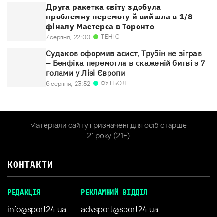
Друга ракетка світу здобула
проблемну перемогу й вийшла в 1/8
фіналу Мастерса в Торонто
ТЕНІС
7 серпня,
22:00
Судаков оформив асист, Трубін не зіграв
– Бенфіка перемогла в скаженій битві з 7
голами у Лізі Європи
ФУТБОЛ
6 серпня,
23:52
Матеріали сайту призначені для осіб старше
21 року (21+)
КОНТАКТИ
РЕДАКЦІЯ
РЕКЛАМНИЙ ВІДДІЛ
info@sport24.ua
advsport@sport24.ua