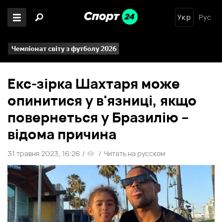
Укр
Рус
Чемпіонат світу з футболу 2026
Екс-зірка Шахтаря може
опинитися у в'язниці, якщо
повернеться у Бразилію –
відома причина
31 травня 2023, 16:26
/
/
Читать на русском