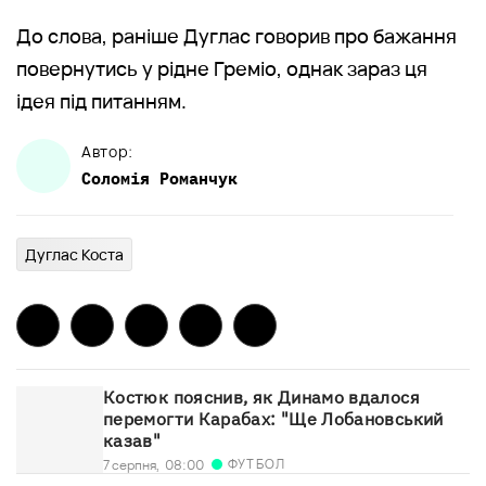
До слова, раніше Дуглас говорив про бажання
повернутись у рідне Греміо, однак зараз ця
ідея під питанням.
Автор:
Соломія
Романчук
Дуглас Коста
Костюк пояснив, як Динамо вдалося
перемогти Карабах: "Ще Лобановський
казав"
ФУТБОЛ
7 серпня,
08:00