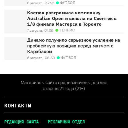
ФУТБОЛ
6 августа,
23:52
Костюк разгромила чемпионку
Australian Open и вышла на Свентек в
1/8 финала Мастерса в Торонто
ТЕННИС
7 августа,
01:09
Динамо получило серьезное усиление на
проблемную позицию перед матчем с
Карабахом
ФУТБОЛ
6 августа,
08:30
Материалы сайта предназначены для лиц
старше 21 года (21+)
КОНТАКТЫ
РЕДАКЦИЯ САЙТА
РЕКЛАМНЫЙ ОТДЕЛ