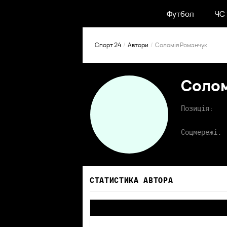
Футбол
ЧС
Спорт 24
Автори
Соломія Романчук
Солом
Позиція:
Соцмережі:
СТАТИСТИКА АВТОРА