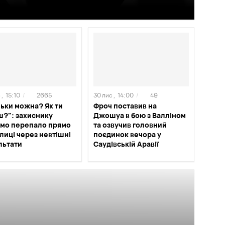
 ,
15:10
/
2665
30 лис ,
14:00
/
49
льки можна? Як ти
Фроч поставив на
ш?": захиснику
Джошуа в бою з Валліном
мо перепало прямо
та озвучив головний
улиці через невтішні
поєдинок вечора у
льтати
Саудівській Аравії