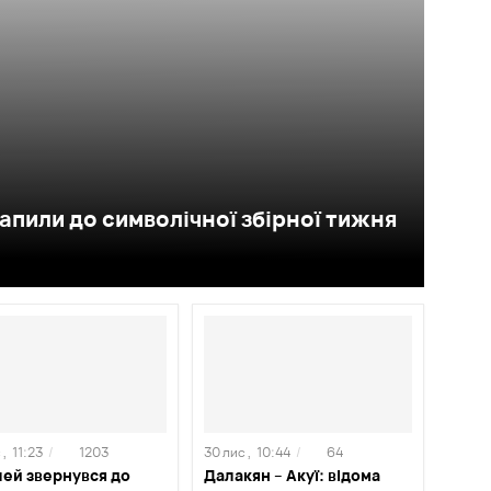
апили до символічної збірної тижня
 ,
11:23
/
1203
30 лис ,
10:44
/
64
ей звернувся до
Далакян – Акуї: відома