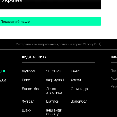
Показати більше
Матеріали сайту призначені для осіб старше 21 року (21+)
ВИДИ СПОРТУ
ПО
Футбол
ЧС 2026
Теніс
Про
ДІЛ
Ред
Бокс
Формула 1
Хокей
4.ua
Рек
Баскетбол
Легка
Олімпіада
атлетика
Футзал
Біатлон
Волейбол
Шахи
Інші види
спорту