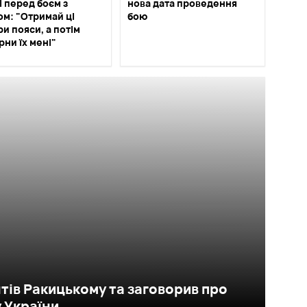
і перед боєм з
нова дата проведення
ом: "Отримай ці
бою
и пояси, а потім
рни їх мені"
тів Ракицькому та заговорив про
у України