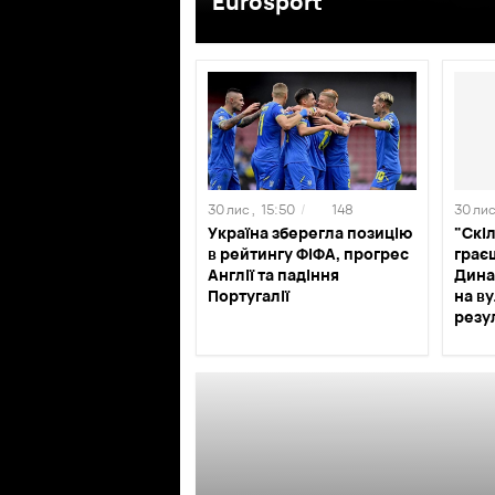
Eurosport
30 лис ,
15:50
/
148
30 лис
Україна зберегла позицію
"Скі
в рейтингу ФІФА, прогрес
грає
Англії та падіння
Дина
Португалії
на в
резу