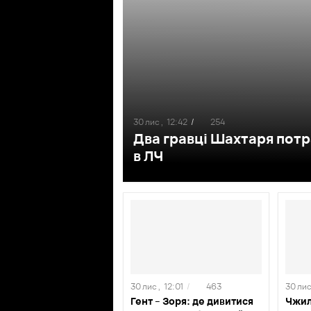
30 лис ,
12:42
/
254
Два гравці Шахтаря потр
в ЛЧ
30 лис ,
12:01
/
463
30 лис
Гент – Зоря: де дивитися
Чжил