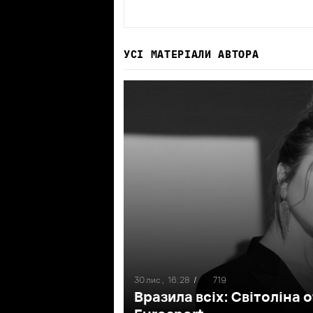
УСІ МАТЕРІАЛИ АВТОРА
30 лис ,
16:28
/
719
Вразила всіх: Світоліна 