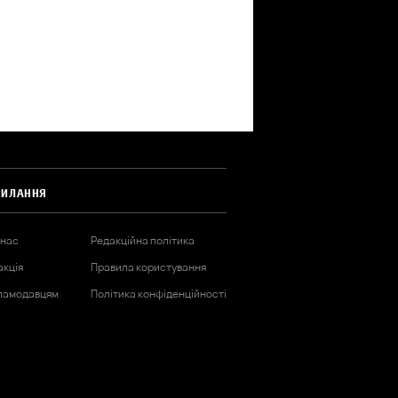
СИЛАННЯ
 нас
Редакційна політика
акція
Правила користування
ламодавцям
Політика конфіденційності