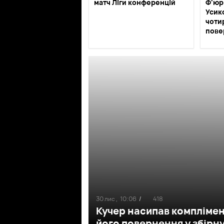
матч Ліги конференцій
Ф'юр
Усик
чотир
пове
30 лис ,
10:06
/
418
Кучер насипав комплімен
його повернення у збірн