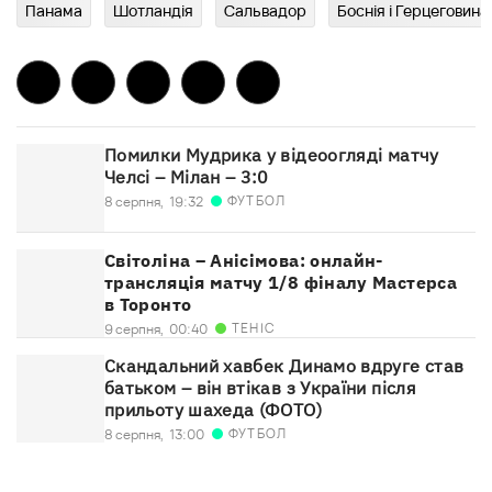
Панама
Шотландія
Сальвадор
Боснія і Герцеговина
Помилки Мудрика у відеоогляді матчу
Челсі – Мілан – 3:0
ФУТБОЛ
8 серпня,
19:32
Світоліна – Анісімова: онлайн-
трансляція матчу 1/8 фіналу Мастерса
в Торонто
ТЕНІС
9 серпня,
00:40
Скандальний хавбек Динамо вдруге став
батьком – він втікав з України після
прильоту шахеда (ФОТО)
ФУТБОЛ
8 серпня,
13:00