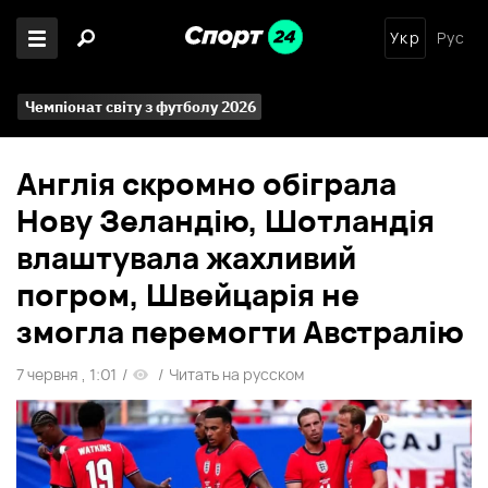
Укр
Рус
Чемпіонат світу з футболу 2026
Англія скромно обіграла
Нову Зеландію, Шотландія
влаштувала жахливий
погром, Швейцарія не
змогла перемогти Австралію
7 червня , 1:01
/
/
Читать на русском