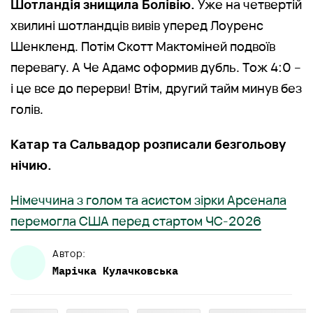
Шотландія знищила Болівію.
Уже на четвертій
хвилині шотландців вивів уперед Лоуренс
Шенкленд. Потім Скотт Мактоміней подвоїв
перевагу. А Че Адамс оформив дубль. Тож 4:0 –
і це все до перерви! Втім, другий тайм минув без
голів.
Катар та Сальвадор розписали безгольову
нічию.
Німеччина з голом та асистом зірки Арсенала
перемогла США перед стартом ЧС-2026
Автор:
Марічка
Кулачковська