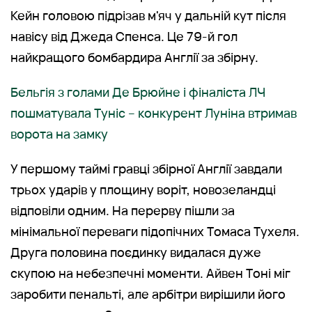
Кейн головою підрізав м'яч у дальній кут після
навісу від Джеда Спенса. Це 79-й гол
найкращого бомбардира Англії за збірну.
Бельгія з голами Де Брюйне і фіналіста ЛЧ
пошматувала Туніс – конкурент Луніна втримав
ворота на замку
У першому таймі гравці збірної Англії завдали
трьох ударів у площину воріт, новозеландці
відповіли одним. На перерву пішли за
мінімальної переваги підопічних Томаса Тухеля.
Друга половина поєдинку видалася дуже
скупою на небезпечні моменти. Айвен Тоні міг
заробити пенальті, але арбітри вирішили його