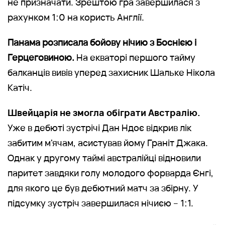
не призначати. Зрештою гра завершилася з
рахунком 1:0 на користь Англії.
Панама розписала бойову нічию з Боснією і
Герцеговиною.
На екваторі першого тайму
балканців вивів уперед захисник Шальке Нікола
Катіч.
Швейцарія не змогла обіграти Австралію.
Уже в дебюті зустрічі Дан Ндоє відкрив лік
забитим м'ячам, асистував йому Граніт Джака.
Однак у другому таймі австралійці відновили
паритет завдяки голу молодого форварда Єнгі,
для якого це був дебютний матч за збірну. У
підсумку зустріч завершилася нічиєю – 1:1.