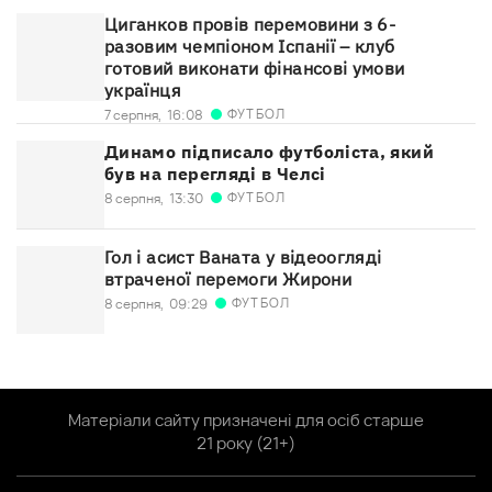
Циганков провів перемовини з 6-
разовим чемпіоном Іспанії – клуб
готовий виконати фінансові умови
українця
ФУТБОЛ
7 серпня,
16:08
Динамо підписало футболіста, який
був на перегляді в Челсі
ФУТБОЛ
8 серпня,
13:30
Гол і асист Ваната у відеоогляді
втраченої перемоги Жирони
ФУТБОЛ
8 серпня,
09:29
Матеріали сайту призначені для осіб старше
21 року (21+)