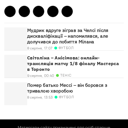
Мудрик вдруге зіграв за Челсі після
дискваліфікації – напомилявся, але
долучився до побиття Мілана
ФУТБОЛ
8 серпня,
17:07
Світоліна – Анісімова: онлайн-
трансляція матчу 1/8 фіналу Мастерса
в Торонто
ТЕНІС
9 серпня,
00:40
Помер батько Мессі – він боровся з
тривалою хворобою
ФУТБОЛ
8 серпня,
13:53
Матеріали сайту призначені для осіб старше