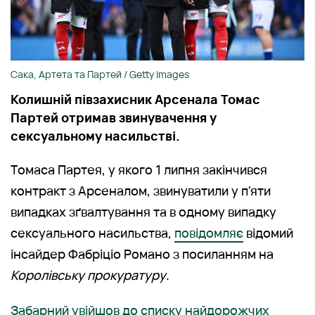
Сака, Артета та Партей / Getty Images
Колишній півзахисник Арсенала Томас
Партей отримав звинувачення у
сексуальному насильстві.
Томаса Партея, у якого 1 липня закінчився
контракт з Арсеналом, звинуватили у п'яти
випадках зґвалтування та в одному випадку
сексуального насильства,
повідомляє
відомий
інсайдер Фабріціо Романо з посиланням на
Королівську прокуратуру
.
Забарний увійшов до списку найдорожчих