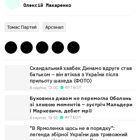
Олексій
Макаренко
Томас Партей
Арсенал
Скандальний хавбек Динамо вдруге став
батьком – він втікав з України після
прильоту шахеда (ФОТО)
ФУТБОЛ
8 серпня,
13:00
Буковина дивом не перемогла Оболонь
зі зливою моментів – зустріч Мальдери
і Маркевича, дебют мрії
ФУТБОЛ
8 серпня,
19:55
"В Ярмоленка щось не в порядку":
легенда збірної України дав тривожний