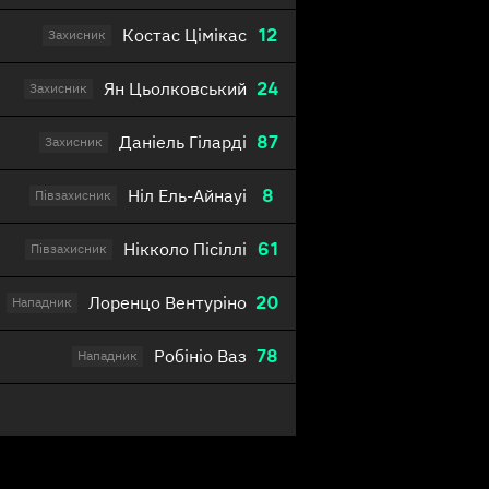
12
Костас Цімікас
Захисник
24
Ян Цьолковський
Захисник
87
Даніель Гіларді
Захисник
8
Ніл Ель-Айнауі
Півзахисник
61
Нікколо Пісіллі
Півзахисник
20
Лоренцо Вентуріно
Нападник
78
Робініо Ваз
Нападник