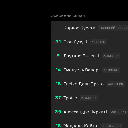
Основний склад
Карлос Куеста
Головний тренер
31
Сіон Сузукі
Воротар
5
Лаутаро Валенті
Захисник
14
Емануель Валері
Захисник
15
Енріко Дель Прато
Захисник
37
Троїло
Захисник
39
Алессандро Чиркаті
Захисник
16
Мандела Кейта
Півзахисник