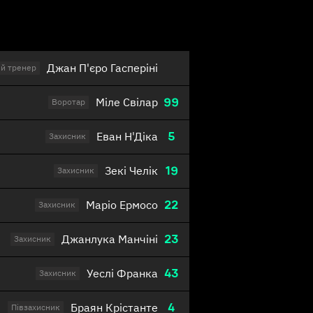
Джан П'єро Гасперіні
й тренер
99
Міле Свілар
Воротар
5
Еван Н'Діка
Захисник
19
Зекі Челік
Захисник
22
Маріо Ермосо
Захисник
23
Джанлука Манчіні
Захисник
43
Уеслі Франка
Захисник
4
Браян Крістанте
Півзахисник