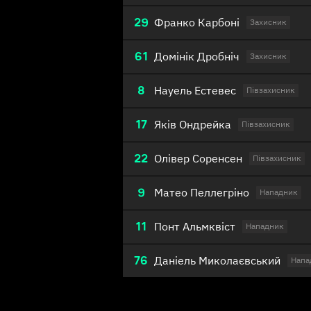
29
Франко Карбоні
Захисник
61
Домінік Дробніч
Захисник
8
Науель Естевес
Півзахисник
17
Яків Ондрейка
Півзахисник
22
Олівер Соренсен
Півзахисник
9
Матео Пеллегріно
Нападник
11
Понт Альмквіст
Нападник
76
Даніель Миколаєвський
Напа