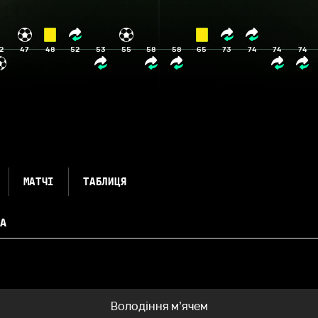
2
47
48
52
53
55
58
58
65
73
74
74
74
МАТЧІ
ТАБЛИЦЯ
А
Володіння м’ячем