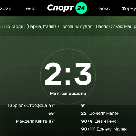
 2026
Теніс
Бокс
Форму
Енніо Тардіні (Парма, Італія)
Головний суддя:
Паоло Сільвіо Мацц
2:3
Матч завершено
Габріель Стрефеца
47'
9'
55'
22'
Доніелл Мален
Мандела Кейта
87'
90+4'
Девін Ренс
90+11'
Доніелл Мален