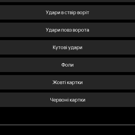
Удари в ствір воріт
Удари повз ворота
Кутові удари
Фоли
Жовті картки
Червоні картки