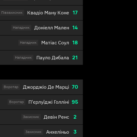
17
Квадіо Ману Коне
Півзахисник
14
Доніелл Мален
Нападник
18
Матіас Соул
Нападник
21
Пауло Дибала
Нападник
70
Джорджіо Де Марці
Воротар
95
П'єрлуїджі Голліні
Воротар
2
Девін Ренс
Захисник
3
Анхеліньо
Захисник