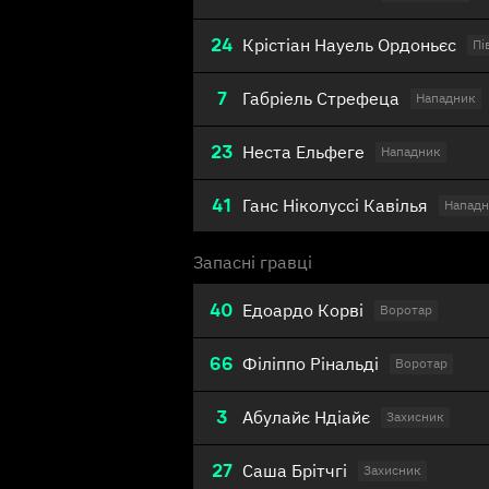
24
Крістіан Науель Ордоньєс
Пі
7
Габріель Стрефеца
Нападник
23
Неста Ельфеге
Нападник
41
Ганс Ніколуссі Кавілья
Напад
Запасні гравці
40
Едоардо Корві
Воротар
66
Філіппо Рінальді
Воротар
3
Абулайє Ндіайє
Захисник
27
Саша Брітчгі
Захисник