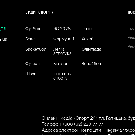
ВИДИ СПОРТУ
ПО
Футбол
ЧС 2026
Теніс
Про
ДІЛ
Ред
Бокс
Формула 1
Хокей
4.ua
Рек
Баскетбол
Легка
Олімпіада
атлетика
Футзал
Біатлон
Волейбол
Шахи
Інші види
спорту
Онлайн-медіа «Спорт 24» пл. Галицька, буд.
Телефон
+380 (32) 229-77-77
Адреса електронної пошти —
legal@24tv.c