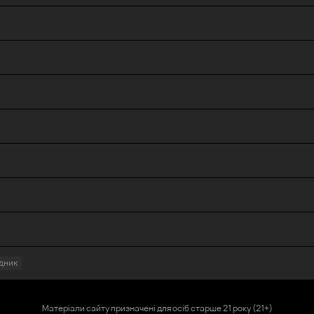
дник
Матеріали сайту призначені для осіб старше 21 року (21+)