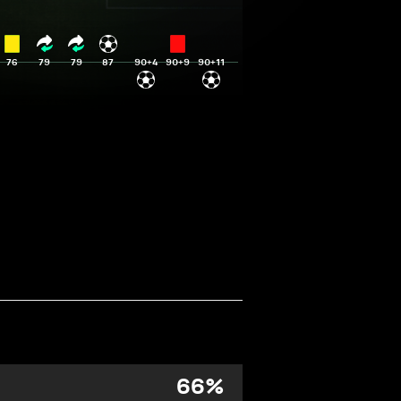
76
79
79
87
90+4
90+9
90+11
66
%