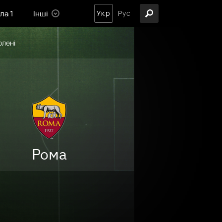
ла 1
Інші
Укр
Рус
олені
Рома