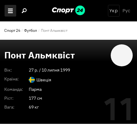
Укр
Рус
Спорт 24
Футбол
Понт Альмквіст
Понт Альмквіст
Вік:
27
p. /
10 липня 1999
Країна:
Швеція
Команда:
Парма
11
Ріст:
177 см
Вага:
69 кг