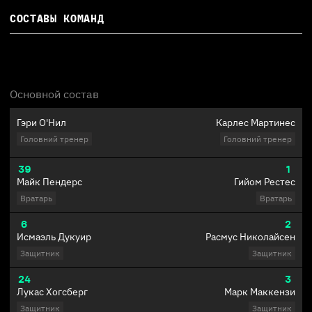
СОСТАВЫ КОМАНД
Основной состав
Гэри О'Нил
Карлес Мартинес
Головний тренер
Головний тренер
39
1
Майк Пендерс
Гийом Рестес
Вратарь
Вратарь
6
2
Исмаэль Дукуир
Расмус Николайсен
Защитник
Защитник
24
3
Лукас Хогсберг
Марк Маккензи
Защитник
Защитник