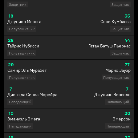
Защитник
Защитник
18
35
Джуниор Мванга
Сени Кумбасса
Полузащитник
Защитник
28
44
Тайрис Нубисси
Гатан Батуш Пьернас
Полузащитник
Защитник
29
77
Самир Эль Мурабет
Марио Зауэр
Полузащитник
Полузащитник
7
7
Диего да Силва Морейра
Джулиан Виньоло
Нападающий
Нападающий
10
20
Эмануэль Эмега
Эмерсон
Нападающий
Нападающий
19
37