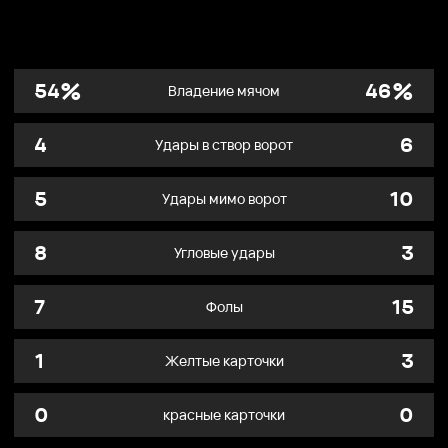
%
%
54
46
Владение мячом
4
6
Удары в створ ворот
5
10
Удары мимо ворот
8
3
Угловые удары
7
15
Фолы
1
3
Желтые карточки
0
0
красные карточки