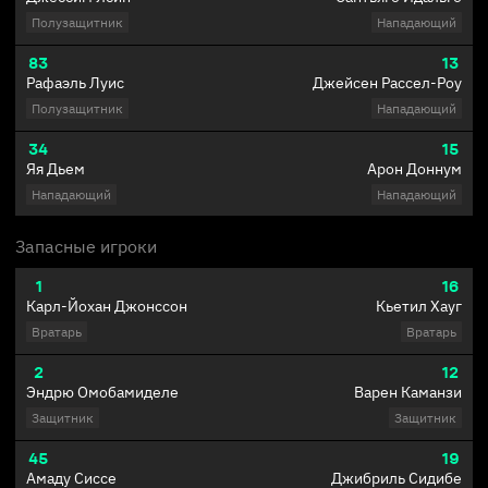
Полузащитник
Нападающий
83
13
Рафаэль Луис
Джейсен Рассел-Роу
Полузащитник
Нападающий
34
15
Яя Дьем
Арон Доннум
Нападающий
Нападающий
Запасные игроки
1
16
Карл-Йохан Джонссон
Кьетил Хауг
Вратарь
Вратарь
2
12
Эндрю Омобамиделе
Варен Каманзи
Защитник
Защитник
45
19
Амаду Сиссе
Джибриль Сидибе