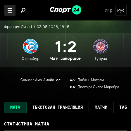
Укр
Рус
Франция Лига 1
03.05.2026, 18:15
1:2
Матч завершен
Страсбур
Тулуза
Сэмюэл Амо-Амейо
27'
43'
Дайанн Метали
84'
Диего да Силва Морейра
МАТЧ
ТЕКСТОВАЯ ТРАНСЛЯЦИЯ
МАТЧИ
ТАБЛ
СТАТИСТИКА МАТЧА