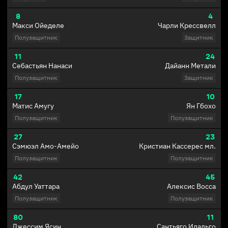
8
4
Макси Ойеделе
Чарли Крессвелл
Полузащитник
Защитник
11
24
Себастьян Нанаси
Дайанн Метали
Полузащитник
Защитник
17
10
Матис Амугу
Ян Гбохо
Полузащитник
Полузащитник
27
23
Сэмюэл Амо-Амейо
Кристиан Кассерес мл.
Полузащитник
Полузащитник
42
45
Абдул Уаттара
Алексис Восса
Полузащитник
Полузащитник
80
11
Джессим Ясин
Сантьяго Идальго