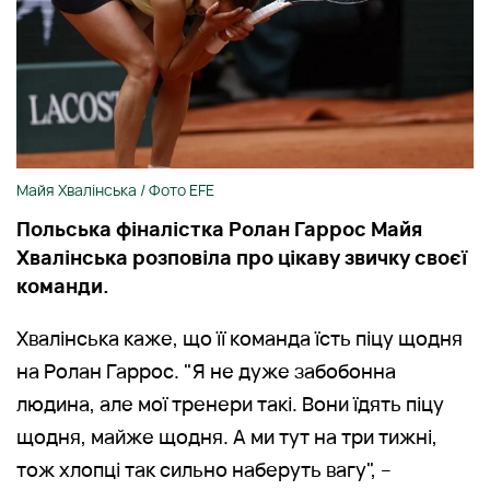
Майя Хвалінська / Фото EFE
Польська фіналістка Ролан Гаррос Майя
Хвалінська розповіла про цікаву звичку своєї
команди.
Хвалінська каже, що її команда їсть піцу щодня
на Ролан Гаррос. "Я не дуже забобонна
людина, але мої тренери такі. Вони їдять піцу
щодня, майже щодня. А ми тут на три тижні,
тож хлопці так сильно наберуть вагу", –