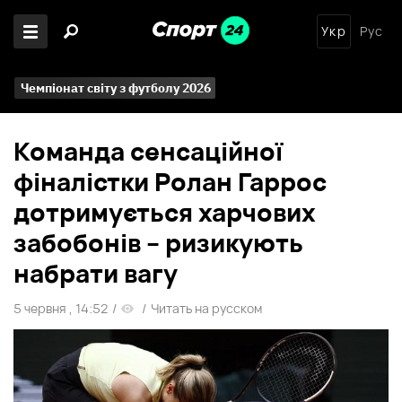
Укр
Рус
Чемпіонат світу з футболу 2026
Команда сенсаційної
фіналістки Ролан Гаррос
дотримується харчових
забобонів – ризикують
набрати вагу
5 червня , 14:52
/
/
Читать на русском