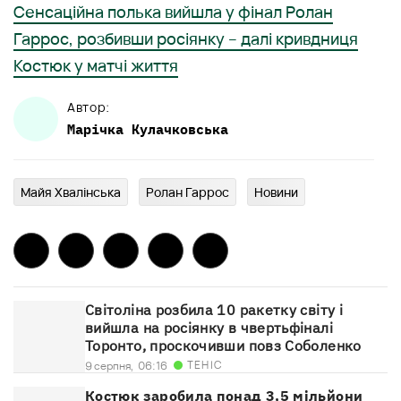
Сенсаційна полька вийшла у фінал Ролан
Гаррос, розбивши росіянку – далі кривдниця
Костюк у матчі життя
Автор:
Марічка
Кулачковська
Майя Хвалінська
Ролан Гаррос
Новини
Світоліна розбила 10 ракетку світу і
вийшла на росіянку в чвертьфіналі
Торонто, проскочивши повз Соболенко
ТЕНІС
9 серпня,
06:16
Костюк заробила понад 3,5 мільйони