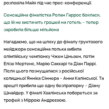
розповіла Майя під час прес-конференції.
Сенсаційна фіналістка Ролан Гаррос боялася,
що їй не вистачить грошей на готель – тепер
заробила більше мільйона
Нагадаємо, що на шляху до фіналу грунтового
мейджора сенсаційна полька вибила
олімпійську чемпіонку Чжен Ціньвен, потім
Елізе Мертенс, Марію Саккарі та Діан Паррі.
Після цього познущалася з російської
колишньої Янніка Сіннера – Анни Калінської. Та
врешті прибила ще одну безпрапорну – Діану
Шнайдер. У фіналі Хвалінська побореться за
трофей з Міррою Андрєєвою.