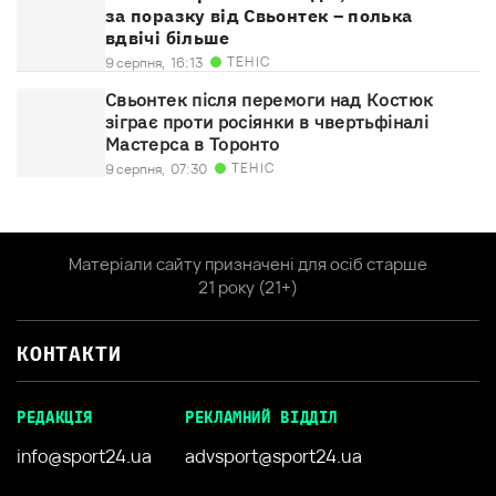
за поразку від Свьонтек – полька
вдвічі більше
ТЕНІС
9 серпня,
16:13
Свьонтек після перемоги над Костюк
зіграє проти росіянки в чвертьфіналі
Мастерса в Торонто
ТЕНІС
9 серпня,
07:30
Матеріали сайту призначені для осіб старше
21 року (21+)
КОНТАКТИ
РЕДАКЦІЯ
РЕКЛАМНИЙ ВІДДІЛ
info@sport24.ua
advsport@sport24.ua