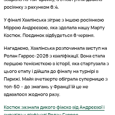
росіянку з рахунком 6:4.
У фіналі Хвалінська зіграє з іншою росіянкою
Міррою Андрєєвою, яка здолала нашу Марту
Костюк. Поєдинок відбудеться 6 червня.
Нагадаємо, Хвалінська розпочинала виступ на
Ролан Гаррос-2026 з кваліфікації. Вона стала
першою тенісисткою в історії, яка стартувала з
цього етапу і дійшла до фіналу на турнірі в
Парижі. Майя вчетверте обіграла суперницю з
топ-50 – до змагань у Франції їй це не
вдавалося жодного разу.
Костюк зазнала дикого фіаско від Андрєєвої і
вилетіла у півфіналі Ролан Гаррос