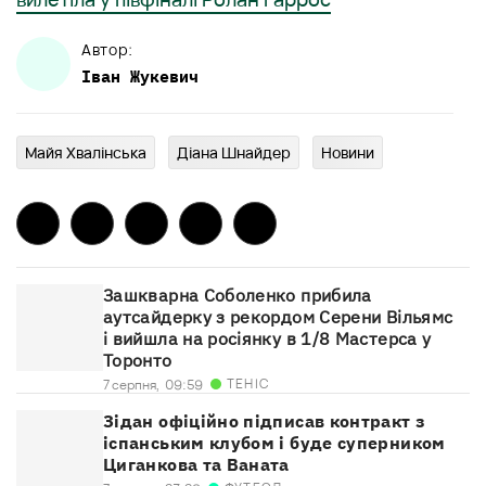
Автор:
Іван
Жукевич
Майя Хвалінська
Діана Шнайдер
Новини
Зашкварна Соболенко прибила
аутсайдерку з рекордом Серени Вільямс
і вийшла на росіянку в 1/8 Мастерса у
Торонто
ТЕНІС
7 серпня,
09:59
Зідан офіційно підписав контракт з
іспанським клубом і буде суперником
Циганкова та Ваната