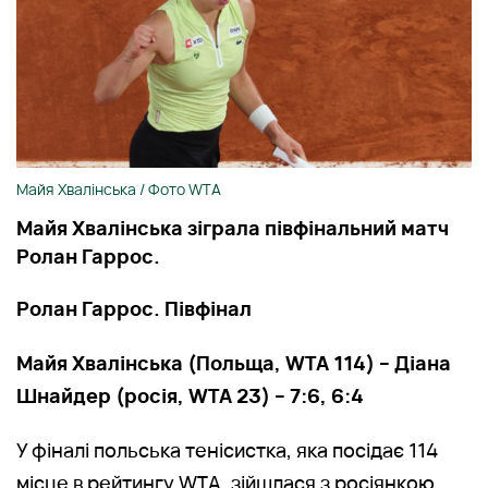
Майя Хвалінська / Фото WTA
Майя Хвалінська зіграла півфінальний матч
Ролан Гаррос.
Ролан Гаррос. Півфінал
Майя Хвалінська (Польща, WTA 114) – Діана
Шнайдер (росія, WTA 23) – 7:6, 6:4
У фіналі польська тенісистка, яка посідає 114
місце в рейтингу WTA, зійшлася з росіянкою