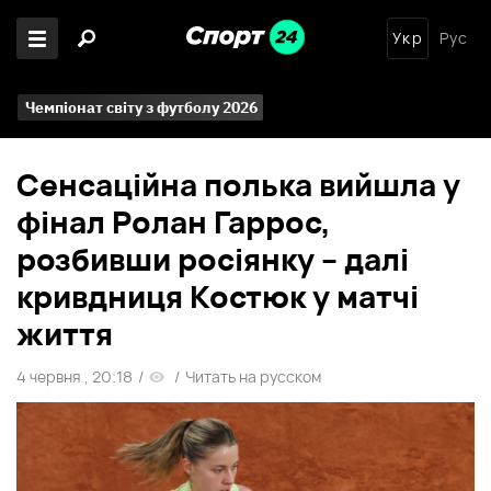
Укр
Рус
Чемпіонат світу з футболу 2026
Сенсаційна полька вийшла у
фінал Ролан Гаррос,
розбивши росіянку – далі
кривдниця Костюк у матчі
життя
4 червня , 20:18
/
/
Читать на русском