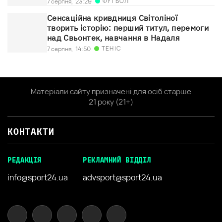
ФУТБОЛ
7 серпня,
23:29
Сенсаційна кривдниця Світоліної
творить історію: перший титул, перемоги
над Свьонтек, навчання в Надаля
ТЕНІС
7 серпня,
14:50
Матеріали сайту призначені для осіб старше
21 року (21+)
КОНТАКТИ
РЕДАКЦІЯ
РЕКЛАМНИЙ ВІДДІЛ
info@sport24.ua
advsport@sport24.ua