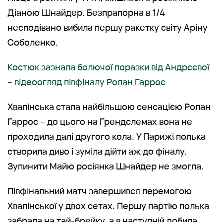
Діаною Шнайдер. Безпрапорна в 1/4
несподівано вибила першу ракетку світу Аріну
Соболенко.
Костюк зазнала болючої поразки від Андрєєвої
– відеоогляд півфіналу Ролан Гаррос
Хвалінська стала найбільшою сенсацією Ролан
Гаррос – до цього на Грендслемах вона не
проходила далі другого кола. У Парижі полька
створила диво і зуміла дійти аж до фіналу.
Зупинити Майю росіянка Шнайдер не змогла.
Півфінальний матч завершився перемогою
Хвалінської у двох сетах. Першу партію полька
забрала на тай-брейку, а в наступній добила