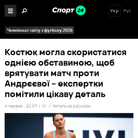
Укр
Рус
Чемпіонат світу з футболу 2026
Костюк могла скористатися
однією обставиною, щоб
врятувати матч проти
Андрєєвої – експертки
помітили цікаву деталь
4 червня , 22:07
/
/
Читать на русском