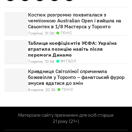
Костюк розгромно поквиталася з
чемпіонкою Australian Open і вийшла на
Свьонтек в 1/8 Мастерса у Торонто
ТЕНІС
7 серпня,
01:09
Таблиця коефіцієнтів УЄФА: Україна
втратила позицію навіть після
перемоги Динамо
ФУТБОЛ
7 серпня,
10:59
Кривдниця Світоліної спричинила
божевілля у Торонто – фанатський фурор
змусив вдатися до змін
ТЕНІС
6 серпня,
20:39
Матеріали сайту призначені для осіб старше
21 року (21+)