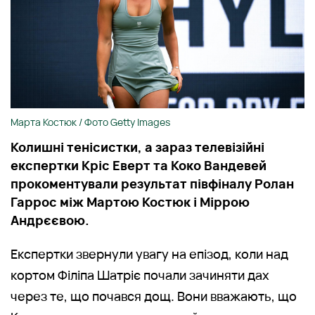
Марта Костюк / Фото Getty Images
Колишні тенісистки, а зараз телевізійні
експертки Кріс Еверт та Коко Вандевей
прокоментували результат півфіналу Ролан
Гаррос між Мартою Костюк і Міррою
Андрєєвою.
Експертки звернули увагу на епізод, коли над
кортом Філіпа Шатріє почали зачиняти дах
через те, що почався дощ. Вони вважають, що