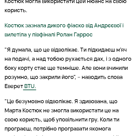
Костюк могла використати цей нюанс на свою
користь.
Костюк зазнала дикого фіаско від Андрєєвої і
вилетіла у півфіналі Ролан Гаррос
"Я думала, що це відволікає. Ти підкидаєш м’яч
на подачі, а над тобою рухається дах, і з одного
боку корту стає ще темніше. Але вони вчинили
розумно, що закрили його", – наводить слова
Еверет
BTU.
"Це безумовно відволікає. Я здивована, що
Марта Костюк не змогла використати це на
свою користь, щоб уповільнити гру. Коли ти
програєш, потрібно програвати якомога