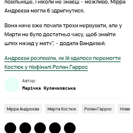
повільніше, і ніколи не знаєш – можливо, Мірра
Андрєєва могла б здригнутися.
Вона наче вже почала трохи нервувати, але у
Марти не було достатньо часу, щоб знайти
шлях назад у матч", – додала Вандевей.
Андрєєва розповіла, як їй вдалося перемогти
Костюк у півфіналі Ролан Гаррос
Автор:
Марічка
Кулачковська
Мірра Андрєєва
Марта Костюк
Ролан Гаррос
Новин