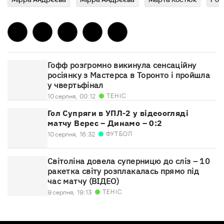
Гофф розгромно викинула сенсаційну
росіянку з Мастерса в Торонто і пройшла
у чвертьфінал
ТЕНІС
10 серпня,
00:12
Гол Супряги в УПЛ-2 у відеоогляді
матчу Верес – Динамо – 0:2
ФУТБОЛ
10 серпня,
16:32
Світоліна довела суперницю до сліз – 10
ракетка світу розплакалась прямо під
час матчу (ВІДЕО)
ТЕНІС
9 серпня,
19:13