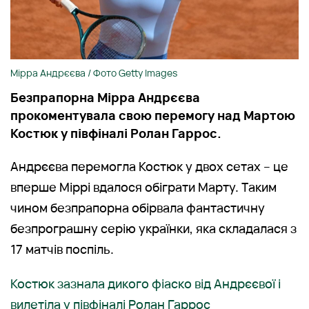
Мірра Андрєєва / Фото Getty Images
Безпрапорна Мірра Андрєєва
прокоментувала свою перемогу над Мартою
Костюк у півфіналі Ролан Гаррос.
Андрєєва перемогла Костюк у двох сетах – це
вперше Міррі вдалося обіграти Марту. Таким
чином безпрапорна обірвала фантастичну
безпрограшну серію українки, яка складалася з
17 матчів поспіль.
Костюк зазнала дикого фіаско від Андрєєвої і
вилетіла у півфіналі Ролан Гаррос