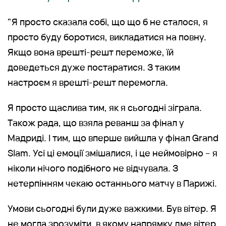
"Я просто сказала собі, що що б не сталося, я
просто буду боротися, викладатися на повну.
Якщо вона врешті-решт переможе, їй
доведеться дуже постаратися. З таким
настроєм я врешті-решт перемогла.
Я просто щаслива тим, як я сьогодні зіграла.
Також рада, що взяла реванш за фінал у
Мадриді. І тим, що вперше вийшла у фінал Grand
Slam. Усі ці емоції змішалися, і це неймовірно – я
ніколи нічого подібного не відчувала. З
нетерпінням чекаю останнього матчу в Парижі.
Умови сьогодні були дуже важкими. Був вітер. Я
не могла зрозуміти, в якому напрямку дме вітер,