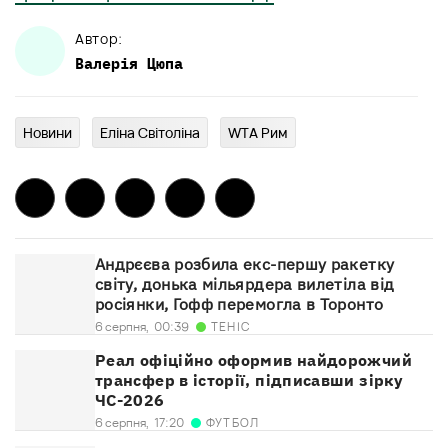
Автор:
Валерія
Цюпа
Новини
Еліна Світоліна
WTA Рим
Андрєєва розбила екс-першу ракетку
світу, донька мільярдера вилетіла від
росіянки, Гофф перемогла в Торонто
ТЕНІС
6 серпня,
00:39
Реал офіційно оформив найдорожчий
трансфер в історії, підписавши зірку
ЧС-2026
ФУТБОЛ
6 серпня,
17:20