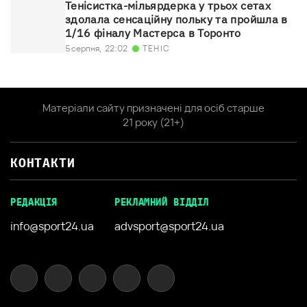
Тенісистка-мільярдерка у трьох сетах
здолала сенсаційну польку та пройшла в
1/16 фіналу Мастерса в Торонто
ТЕНІС
5 серпня,
22:02
Матеріали сайту призначені для осіб старше
21 року (21+)
КОНТАКТИ
РЕДАКЦІЯ
РЕКЛАМНИЙ ВІДДІЛ
info@sport24.ua
advsport@sport24.ua