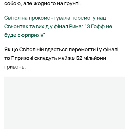
собою, але жодного на грунті.
Світоліна прокоментувала перемогу над
Свьонтек та вихід у фінал Рима: "З Гофф не
буде сюрпризів"
Якщо Світоліній вдасться перемогти і у фіналі,
то її призові складуть майже 52 мільйони
гривень.