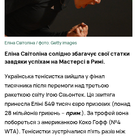
Еліна Світоліна / фото: Getty images
Еліна Світоліна солідно збагачує свої статки
завдяки успіхам на Мастерсі в Римі.
Українська тенісистка вийшла у фінал
тисячника після перемоги над третьою
ракеткою світу Ігою Свьонтек. Ця звитяга
принесла Еліні 549 тисяч євро призових (понад
28 мільйонів гривень –
прим
.). За трофей вона
побореться з американкою Коко Гофф (№4
WTA). Тенісистки зустрічалися п'ять разів між