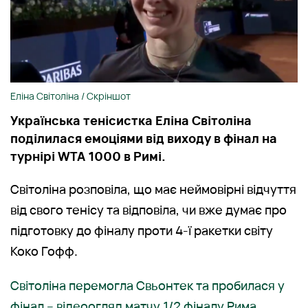
Еліна Світоліна / Скріншот
Українська тенісистка Еліна Світоліна
поділилася емоціями від виходу в фінал на
турнірі WTA 1000 в Римі.
Світоліна розповіла, що має неймовірні відчуття
від свого тенісу та відповіла, чи вже думає про
підготовку до фіналу проти 4-ї ракетки світу
Коко Гофф.
Світоліна перемогла Свьонтек та пробилася у
фінал – відеоогляд матчу 1/2 фіналу Рима