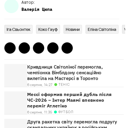
Автор:
Валерія
Цюпа
Іга Свьонтек
Коко Гауф
Новини
Еліна Світоліна
W
Кривдниця Світоліної перемогла,
чемпіонка Вімблдону сенсаційно
вилетіла на Мастерсі в Торонто
ТЕНІС
6 серпня,
14:27
Мессі оформив перший дубль після
ЧС-2026 – Інтер Маямі впевнено
переміг Атлетіко
ФУТБОЛ
6 серпня,
11:35
Друга ракетка світу перемогла подругу
скандальних українок з російським