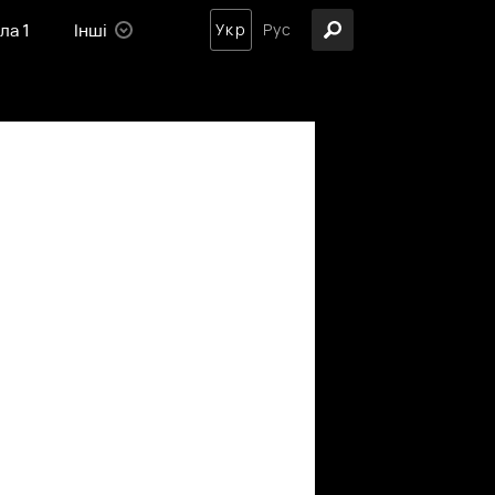
ла 1
Інші
Укр
Рус