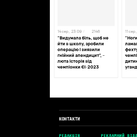
14 сер ,
23:09
/
2146
11 сер ,
"Видумала біль, щоб не
"Ноги
йти в школу, зробили
ламал
операцію і виявили
фехт
гнійний апендицит", –
чемп
люта історія від
дитин
чемпіонки ЄІ-2023
уганд
КОНТАКТИ
РЕДАКЦІЯ
РЕКЛАМНИЙ ВІД