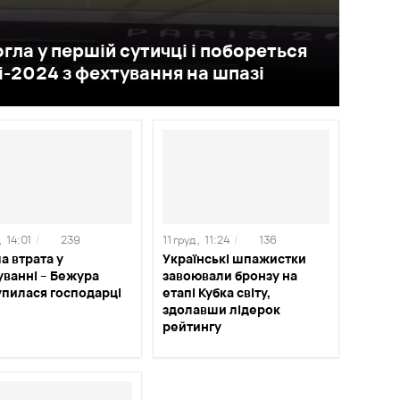
гла у першій сутичці і побореться
ді-2024 з фехтування на шпазі
,
14:01
/
239
11 груд ,
11:24
/
136
а втрата у
Українські шпажистки
уванні – Бежура
завоювали бронзу на
упилася господарці
етапі Кубка світу,
здолавши лідерок
рейтингу