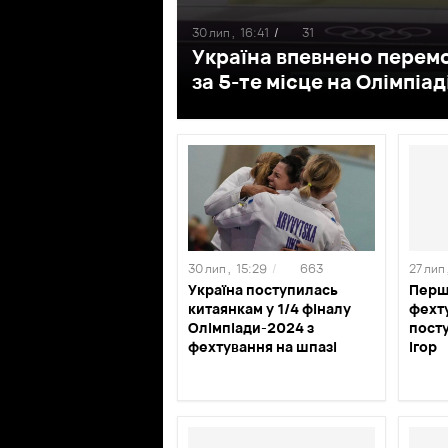
30 лип ,
16:41
/
31
Україна впевнено перемо
за 5-те місце на Олімпіа
30 лип ,
15:29
/
663
27 лип 
Україна поступилась
Перш
китаянкам у 1/4 фіналу
фехт
Олімпіади-2024 з
пост
фехтування на шпазі
Ігор