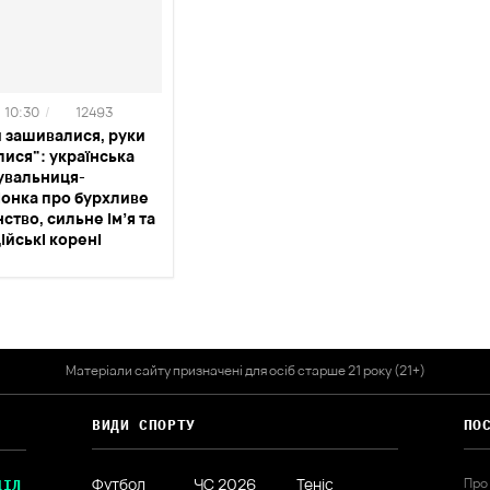
10:30
/
12493
 зашивалися, руки
ися": українська
увальниця-
іонка про бурхливе
ство, сильне ім’я та
ійські корені
Матеріали сайту призначені для осіб старше 21 року (21+)
ВИДИ СПОРТУ
ПО
Футбол
ЧС 2026
Теніс
Про
ДІЛ