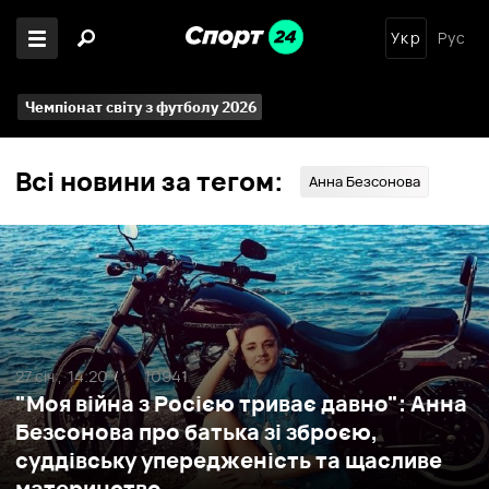
Укр
Рус
Чемпіонат світу з футболу 2026
Всі новини за тегом:
Анна Безсонова
27 січ ,
14:20
10941
/
"Моя війна з Росією триває давно": Анна
Безсонова про батька зі зброєю,
суддівську упередженість та щасливе
материнство