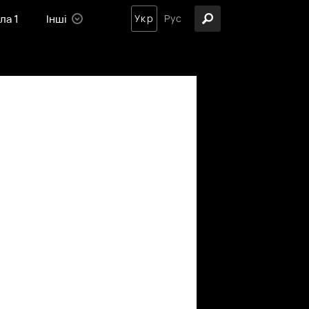
ла 1
Інші
Укр
Рус