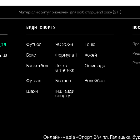
Матеріали сайту призначені для осіб старше 21 року (21+)
ВИДИ СПОРТУ
ПО
Футбол
ЧС 2026
Теніс
Про
ДІЛ
Ред
Бокс
Формула 1
Хокей
4.ua
Рек
Баскетбол
Легка
Олімпіада
атлетика
Футзал
Біатлон
Волейбол
Шахи
Інші види
спорту
Онлайн-медіа «Спорт 24» пл. Галицька, буд.