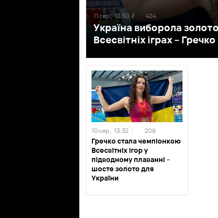
11 сер ,
13:50
/
424
Україна виборола золото
Всесвітніх іграх – Гречк
10 сер ,
13:32
/
209
Гречко стала чемпіонкою
Всесвітніх ігор у
підводному плаванні –
шосте золото для
України