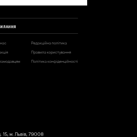
СИЛАННЯ
 нас
Редакційна політика
акція
Правила користування
ламодавцям
Політика конфіденційності
 15, м. Львів, 79008