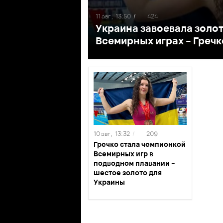
11 авг ,
13:50
/
424
Украина завоевала золот
Всемирных играх – Греч
10 авг ,
13:32
/
209
Гречко стала чемпионкой
Всемирных игр в
подводном плавании –
шестое золото для
Украины