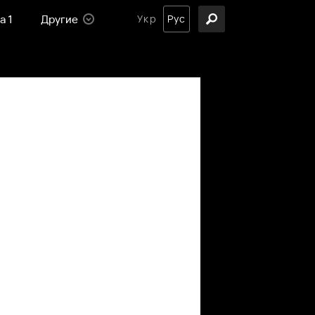
а 1
Другие
Укр
Рус