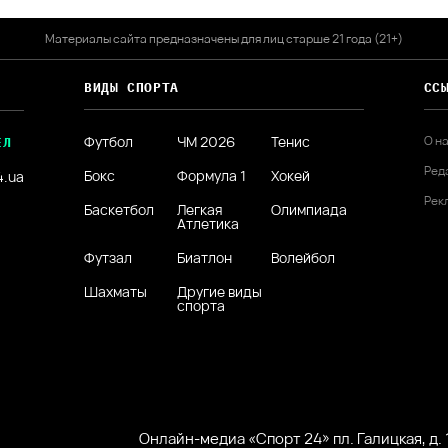
Материалы сайта предназначены для лиц старше 21 года (21+)
ВИДЫ СПОРТА
СС
Футбол
ЧМ 2026
Тенис
О н
ЕЛ
Ред
Бокс
Формула 1
Хокей
4.ua
Рек
Баскетбол
Легкая
Олимпиада
Атлетика
Футзал
Биатлон
Волейбол
Шахматы
Другие виды
спорта
Онлайн-медиа «Спорт 24» пл. Галицкая, д. 1