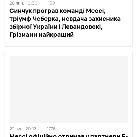
26 лип,
10:30
139
/
Синчук програв команді Мессі,
тріумф Чеберка, невдача захисника
збірної України і Лєвандовскі,
Грізманн найкращий
22 лип,
20:13
1776
/
Мессі офіційно отримав у партнери 5-