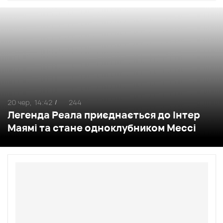
20 чер,
14:42
244
/
Легенда Реала приєднається до Інтер
Маямі та стане одноклубником Мессі