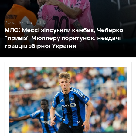
2 сер,
10:28
183
/
МЛС: Мессі зіпсували камбек, Чеберко
"привіз" Мюллеру порятунок, невдачі
гравців збірної України