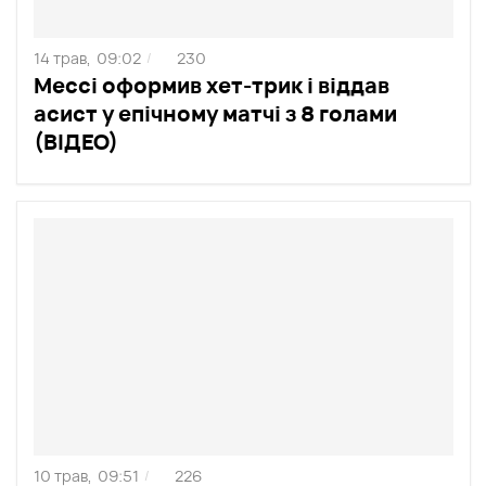
14 трав,
09:02
230
/
Мессі оформив хет-трик і віддав
асист у епічному матчі з 8 голами
(ВІДЕО)
10 трав,
09:51
226
/