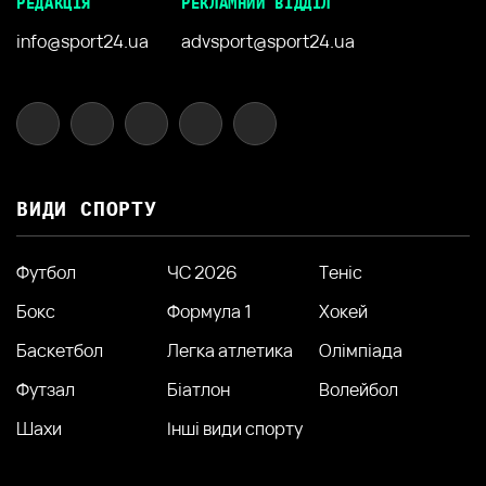
РЕДАКЦІЯ
РЕКЛАМНИЙ ВІДДІЛ
info@sport24.ua
advsport@sport24.ua
ВИДИ СПОРТУ
Футбол
ЧС 2026
Теніс
Бокс
Формула 1
Хокей
Баскетбол
Легка атлетика
Олімпіада
Футзал
Біатлон
Волейбол
Шахи
Інші види спорту