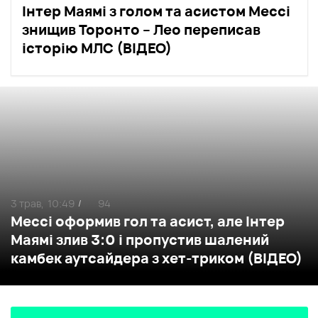
Інтер Маямі з голом та асистом Мессі
знищив Торонто – Лео переписав
історію МЛС (ВІДЕО)
3 трав,
10:49
94
/
Мессі оформив гол та асист, але Інтер
Маямі злив 3:0 і пропустив шалений
камбек аутсайдера з хет-триком (ВІДЕО)