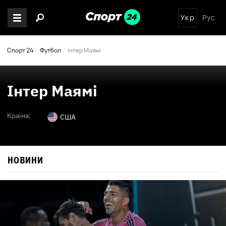
Укр
Рус
Спорт 24
Футбол
Інтер Маямі
Інтер Маямі
Країна:
США
НОВИНИ