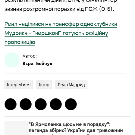
зазнав розгромної поразки від ПСЖ (0:5).
Реал націлився на трансфер одноклубника
Мудрика – "вершкові" готують офіційну
пропозицію
Автор:
Віра
Бойчук
Інтер Маямі
Інтер
Реал Мадрид
"В Ярмоленка щось не в порядку":
легенда збірної України дав тривожний