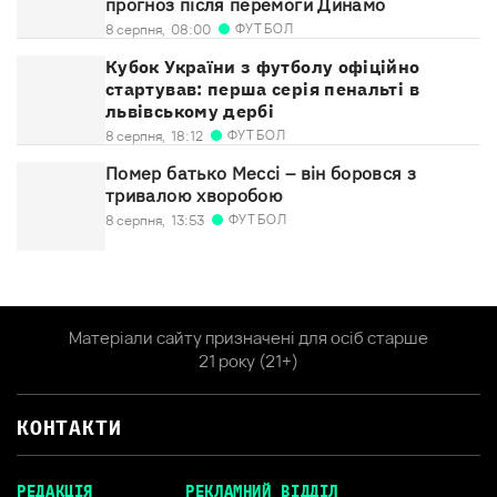
прогноз після перемоги Динамо
ФУТБОЛ
8 серпня,
08:00
Кубок України з футболу офіційно
стартував: перша серія пенальті в
львівському дербі
ФУТБОЛ
8 серпня,
18:12
Помер батько Мессі – він боровся з
тривалою хворобою
ФУТБОЛ
8 серпня,
13:53
Матеріали сайту призначені для осіб старше
21 року (21+)
КОНТАКТИ
РЕДАКЦІЯ
РЕКЛАМНИЙ ВІДДІЛ