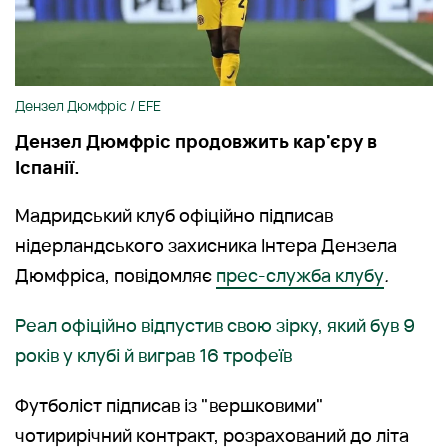
Дензел Дюмфріс / EFE
Дензел Дюмфріс продовжить кар'єру в
Іспанії.
Мадридський клуб офіційно підписав
нідерландського захисника Інтера Дензела
Дюмфріса, повідомляє
прес-служба клубу
.
Реал офіційно відпустив свою зірку, який був 9
років у клубі й виграв 16 трофеїв
Футболіст підписав із "вершковими"
чотирирічний контракт, розрахований до літа