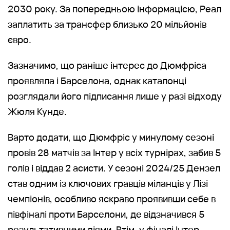
2030 року. За попередньою інформацією, Реал
заплатить за трансфер близько 20 мільйонів
євро.
Зазначимо, що раніше інтерес до Дюмфріса
проявляла і Барселона, однак каталонці
розглядали його підписання лише у разі відходу
Жюля Кунде.
Варто додати, що Дюмфріс у минулому сезоні
провів 28 матчів за Інтер у всіх турнірах, забив 5
голів і віддав 2 асисти. У сезоні 2024/25 Дензел
став одним із ключових гравців міланців у Лізі
чемпіонів, особливо яскраво проявивши себе в
півфіналі проти Барселони, де відзначився 5
результативними діями. Втім, у фіналі Інтер