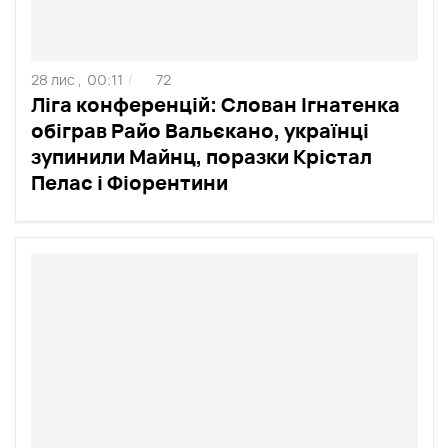
28 лис ,
00:11
72
/
Ліга конференцій: Слован Ігнатенка
обіграв Райо Вальєкано, українці
зупинили Майнц, поразки Крістал
Пелас і Фіорентини