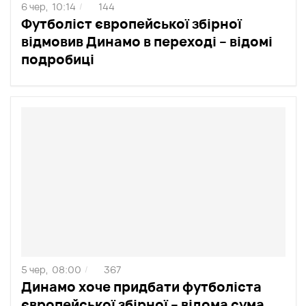
6 чер,
10:14
144
/
Футболіст європейської збірної
відмовив Динамо в переході – відомі
подробиці
5 чер,
08:00
367
/
Динамо хоче придбати футболіста
європейської збірної – відома сума