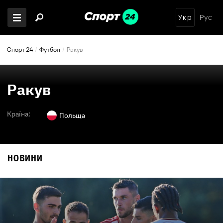
Укр
Рус
Спорт 24
Футбол
Ракув
Ракув
Країна:
Польща
НОВИНИ