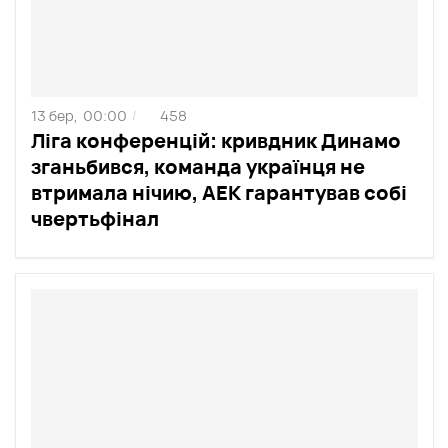
13 бер,
00:00
458
/
Ліга конференцій: кривдник Динамо
зганьбився, команда українця не
втримала нічию, АЕК гарантував собі
чвертьфінал