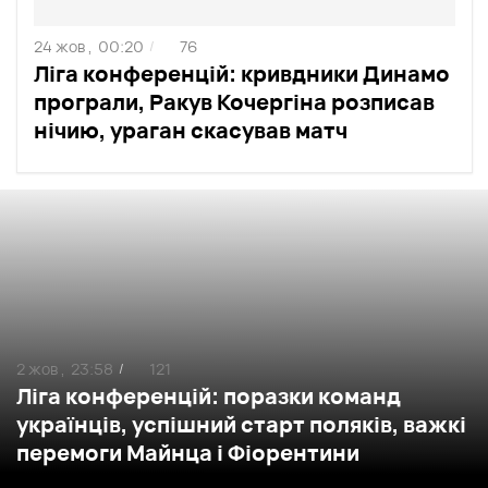
24 жов ,
00:20
76
/
Ліга конференцій: кривдники Динамо
програли, Ракув Кочергіна розписав
нічию, ураган скасував матч
2 жов ,
23:58
121
/
Ліга конференцій: поразки команд
українців, успішний старт поляків, важкі
перемоги Майнца і Фіорентини