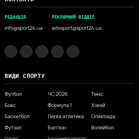
РЕДАКЦІЯ
РЕКЛАМНИЙ ВІДДІЛ
info@sport24.ua
advsport@sport24.ua
ВИДИ СПОРТУ
Футбол
ЧС 2026
Теніс
Бокс
Формула 1
Хокей
Баскетбол
Легка атлетика
Олімпіада
Футзал
Біатлон
Волейбол
Шахи
Інші види спорту