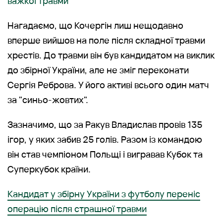
важкої травми
Нагадаємо, що Кочергін лиш нещодавно
вперше вийшов на поле після складної травми
хрестів. До травми він був кандидатом на виклик
до збірної України, але не зміг переконати
Сергія Реброва. У його активі всього один матч
за "синьо-жовтих".
Зазначимо, що за Ракув Владислав провів 135
ігор, у яких забив 25 голів. Разом із командою
він став чемпіоном Польщі і вигравав Кубок та
Суперкубок країни.
Кандидат у збірну України з футболу переніс
операцію після страшної травми