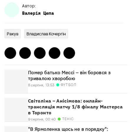
Автор:
Валерія
Цюпа
Ракув
Владислав Кочергін
Помер батько Мессі – він боровся з
тривалою хворобою
ФУТБОЛ
8 серпня,
13:53
Світоліна – Анісімова: онлайн-
трансляція матчу 1/8 фіналу Мастерса
в Торонто
ТЕНІС
9 серпня,
00:40
"В Ярмоленка щось не в порядку":