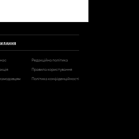
СИЛАННЯ
 нас
Редакційна політика
акція
Правила користування
ламодавцям
Політика конфіденційності