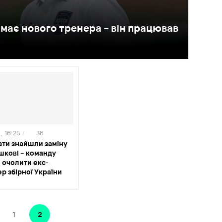
имає нового тренера – він працював
,
16:25
/
36
ати знайшли заміну
шкові – команду
 очолити екс-
р збірної України
1
2