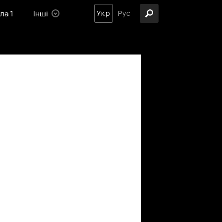
ла 1
Інші
Укр
Рус