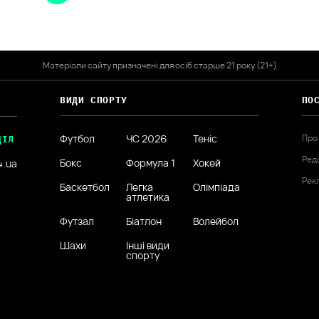
Матеріали сайту призначені для осіб старше 21 року (21+)
ВИДИ СПОРТУ
ПО
Футбол
ЧС 2026
Теніс
Про
ДІЛ
Ред
Бокс
Формула 1
Хокей
4.ua
Рек
Баскетбол
Легка
Олімпіада
атлетика
Футзал
Біатлон
Волейбол
Шахи
Інші види
спорту