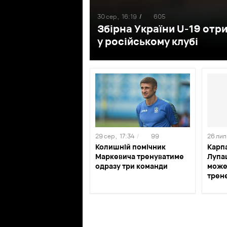
30 сер ,
16:19
/
605
Збірна України U-19 отр
у російському клубі
29 сер ,
17:34
/
99
26 лип 
Колишній помічник
Карп
Маркевича тренуватиме
Лупа
одразу три команди
може
трене