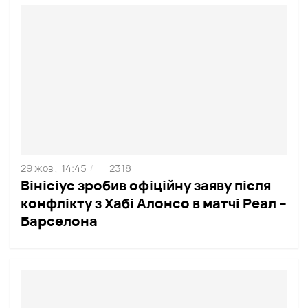
29 жов ,
14:45
2318
/
Вінісіус зробив офіційну заяву після
конфлікту з Хабі Алонсо в матчі Реал –
Барселона