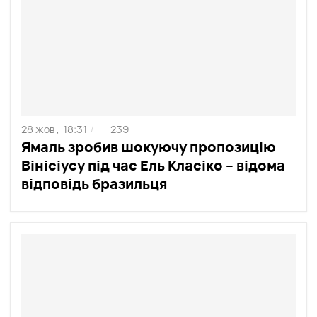
28 жов ,
18:31
239
/
Ямаль зробив шокуючу пропозицію
Вінісіусу під час Ель Класіко – відома
відповідь бразильця