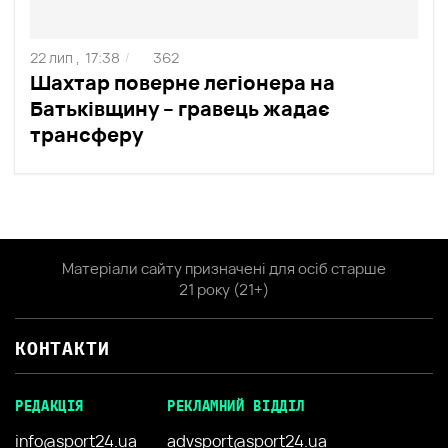
22 лип ,
17:38
362
/
Шахтар поверне легіонера на
Батьківщину – гравець жадає
трансферу
Матеріали сайту призначені для осіб старше
21 року (21+)
КОНТАКТИ
РЕДАКЦІЯ
РЕКЛАМНИЙ ВІДДІЛ
info@sport24.ua
advsport@sport24.ua