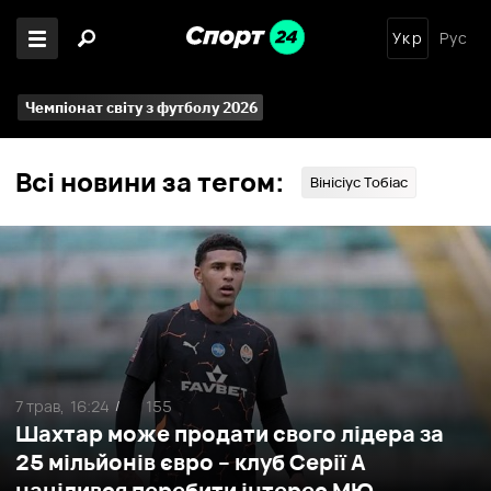
Укр
Рус
Чемпіонат світу з футболу 2026
Всі новини за тегом:
Вінісіус Тобіас
7 трав,
16:24
155
/
Шахтар може продати свого лідера за
25 мільйонів євро – клуб Серії А
націлився перебити інтерес МЮ