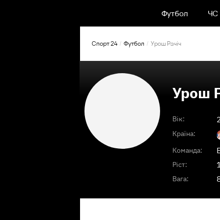
Футбол
ЧС
Спорт 24
Футбол
Урош Рачіч
Урош 
Вік:
Країна:
Команда:
Ріст:
Вага: