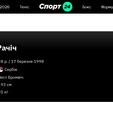
 2026
Теніс
Бокс
Форму
Рачіч
28
p. /
17 березня 1998
Сербія
Вест Бромвіч
193 см
81 кг