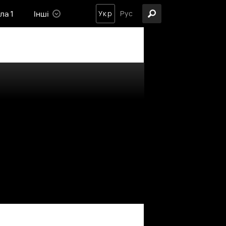
ла 1
Інші
Укр
Рус