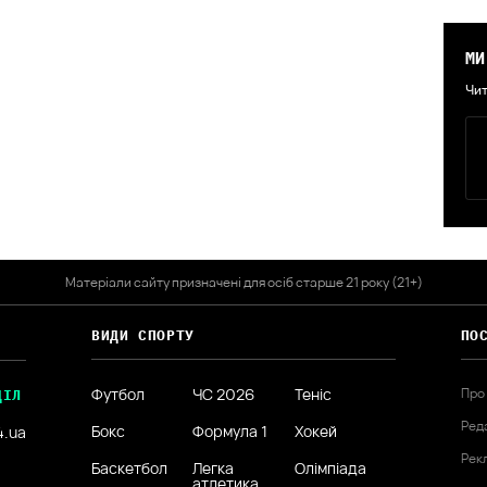
МИ
Чит
Матеріали сайту призначені для осіб старше 21 року (21+)
ВИДИ СПОРТУ
ПО
Футбол
ЧС 2026
Теніс
Про
ДІЛ
Ред
Бокс
Формула 1
Хокей
4.ua
Рек
Баскетбол
Легка
Олімпіада
атлетика