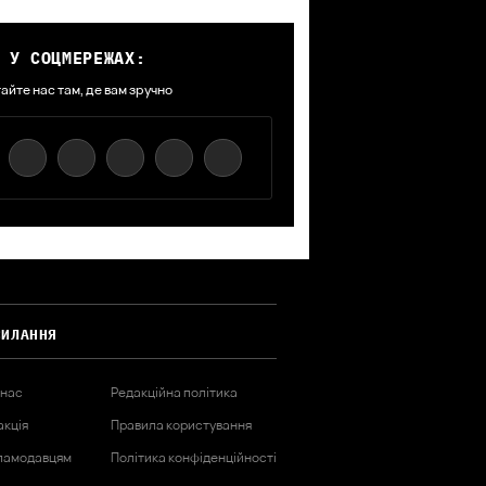
 У СОЦМЕРЕЖАХ:
айте нас там, де вам зручно
СИЛАННЯ
 нас
Редакційна політика
акція
Правила користування
ламодавцям
Політика конфіденційності