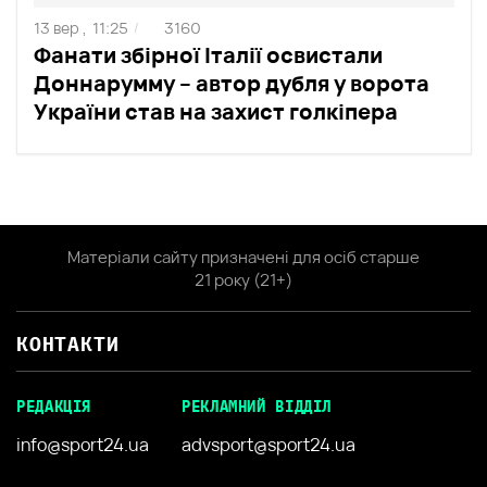
13 вер ,
11:25
3160
/
Фанати збірної Італії освистали
Доннарумму – автор дубля у ворота
України став на захист голкіпера
Матеріали сайту призначені для осіб старше
21 року (21+)
КОНТАКТИ
РЕДАКЦІЯ
РЕКЛАМНИЙ ВІДДІЛ
info@sport24.ua
advsport@sport24.ua