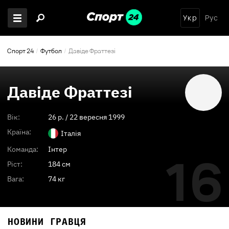
Укр
Рус
Спорт 24
Футбол
Давіде Фраттезі
Давіде Фраттезі
Вік:
26
p. /
22 вересня 1999
Країна:
Італія
Команда:
Інтер
16
Ріст:
184 см
Вага:
74 кг
НОВИНИ ГРАВЦЯ