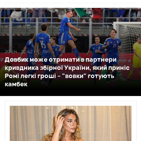
20 січ ,
22:42
195
/
Довбик може отримати в партнери
кривдника збірної України, який приніс
Ромі легкі гроші – "вовки" готують
камбек