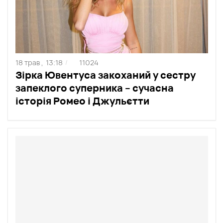
18 трав ,
13:18
11024
/
Зірка Ювентуса закоханий у сестру
запеклого суперника – сучасна
історія Ромео і Джульєтти