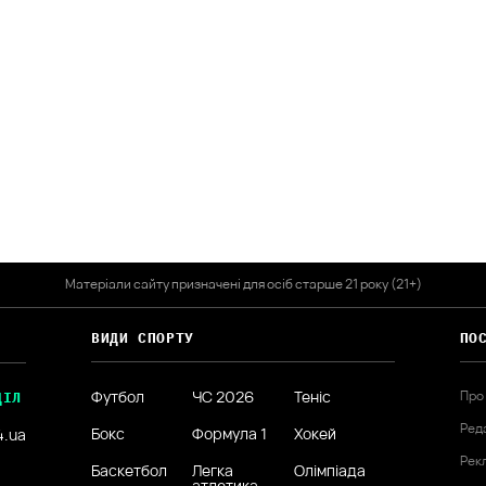
Матеріали сайту призначені для осіб старше 21 року (21+)
ВИДИ СПОРТУ
ПО
Футбол
ЧС 2026
Теніс
Про
ДІЛ
Ред
Бокс
Формула 1
Хокей
4.ua
Рек
Баскетбол
Легка
Олімпіада
атлетика