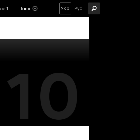
ла 1
Інші
Укр
Рус
10