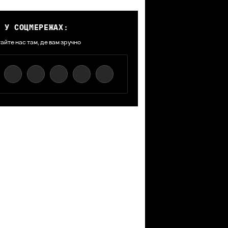
 У СОЦМЕРЕЖАХ:
айте нас там, де вам зручно