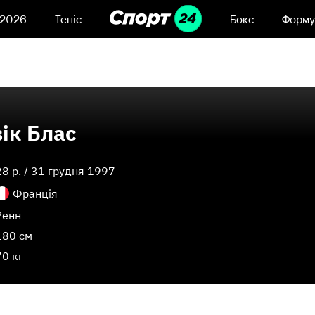
 2026
Теніс
Бокс
Форму
ік Блас
28
p. /
31 грудня 1997
Франція
Ренн
180 см
70 кг