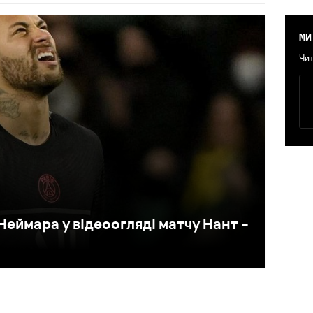
МИ
Чит
 Неймара у відеоогляді матчу Нант –