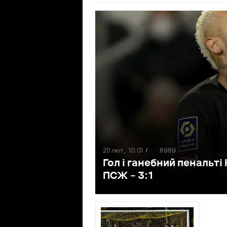
20 лют ,
10:01
/
8989
Гол і ганебний пенальті
ПСЖ – 3:1