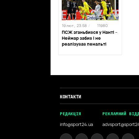
19 лют ,
23:58
/
11980
ПСЖ зганьбився у Нанті –
Неймар забив і не
реалізував пенальті
КОНТАКТИ
РЕДАКЦІЯ
РЕКЛАМНИЙ ВІД
info@sport24.ua
advsport@sport2