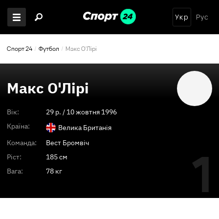
Укр
Рус
Спорт 24
Футбол
Макс О'Лірі
Макс О'Лірі
Вік:
29
p. /
10 жовтня 1996
Країна:
Велика Британія
Команда:
Вест Бромвіч
1
Ріст:
185 см
Вага:
78 кг