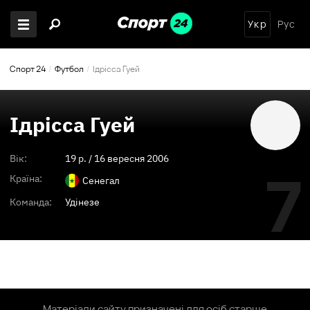
Укр
Рус
Спорт 24
Футбол
Ідрісса Гуей
Ідрісса Гуей
Вік:
19
p. /
16 вересня 2006
7
Країна:
Сенегал
Команда:
Удінезе
Матеріали сайту призначені для осіб старше