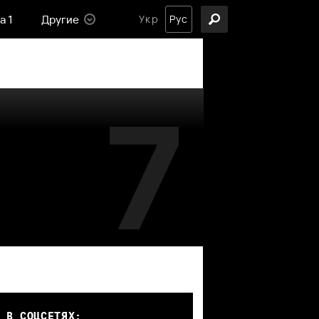
а 1
Другие
Укр
Рус
7
 В СОЦСЕТЯХ: