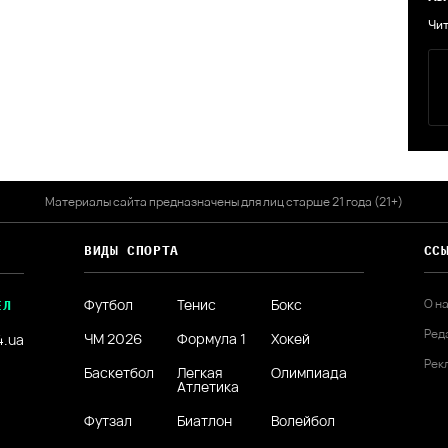
Чит
Материалы сайта предназначены для лиц старше 21 года (21+)
ВИДЫ СПОРТА
СС
Футбол
Тенис
Бокс
О н
ЕЛ
Ред
ЧМ 2026
Формула 1
Хокей
4.ua
Рек
Баскетбол
Легкая
Олимпиада
Атлетика
Футзал
Биатлон
Волейбол