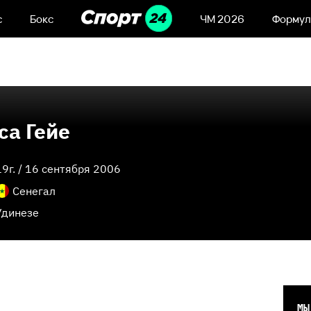
с
Бокс
ЧМ 2026
Формул
са Гейе
19
г. /
16 сентября 2006
Сенегал
Удинезе
МЫ