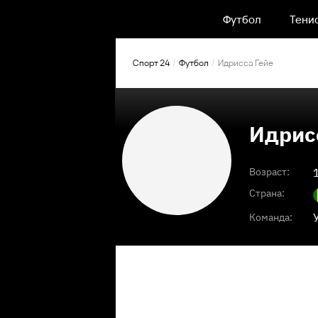
Футбол
Тени
Спорт 24
Футбол
Идрисса Гейе
Идрис
Возраст:
Страна:
Команда: