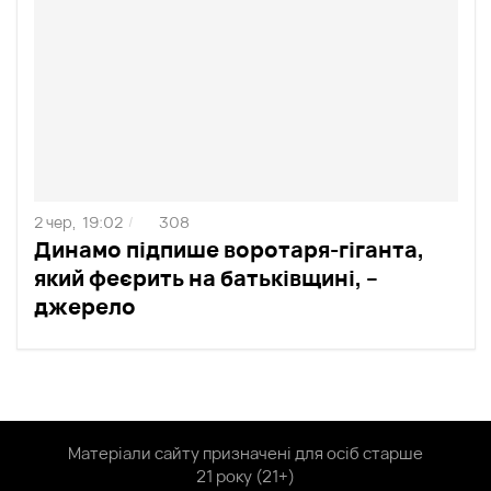
2 чер,
19:02
308
/
Динамо підпише воротаря-гіганта,
який феєрить на батьківщині, –
джерело
Матеріали сайту призначені для осіб старше
21 року (21+)