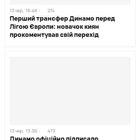
13 чер,
16:46
274
/
Перший трансфер Динамо перед
Лігою Європи: новачок киян
прокоментував свій перехід
13 чер,
13:36
473
/
Динамо офіційно підписало