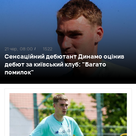
21 чер,
08:00
1522
/
Сенсаційний дебютант Динамо оцінив
дебют за київський клуб: "Багато
помилок"