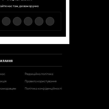
айте нас там, де вам зручно
СИЛАННЯ
 нас
Редакційна політика
акція
Правила користування
ламодавцям
Політика конфіденційності