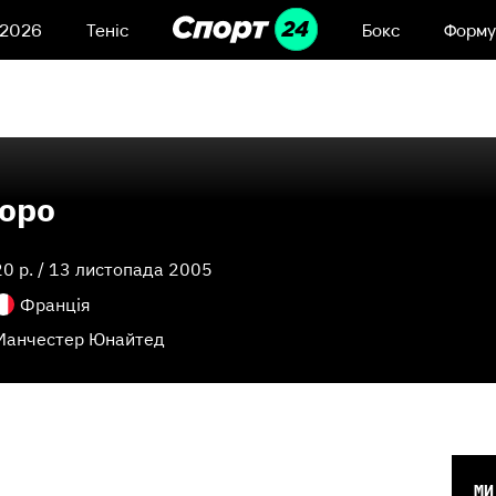
 2026
Теніс
Бокс
Форму
Йоро
20
p. /
13 листопада 2005
Франція
Манчестер Юнайтед
МИ