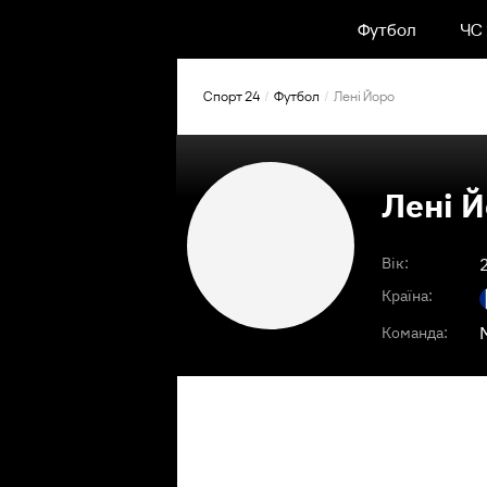
Футбол
ЧС
Спорт 24
Футбол
Лені Йоро
Лені 
Вік:
Країна:
Команда: