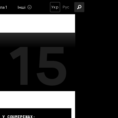
ла 1
Інші
Укр
Рус
15
 У СОЦМЕРЕЖАХ: