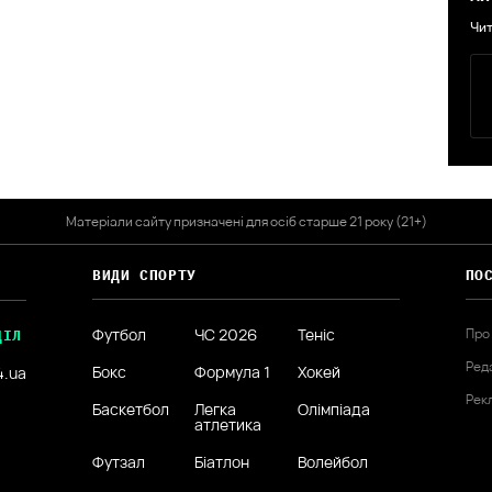
Чит
Матеріали сайту призначені для осіб старше 21 року (21+)
ВИДИ СПОРТУ
ПО
Футбол
ЧС 2026
Теніс
Про
ДІЛ
Ред
Бокс
Формула 1
Хокей
4.ua
Рек
Баскетбол
Легка
Олімпіада
атлетика
Футзал
Біатлон
Волейбол