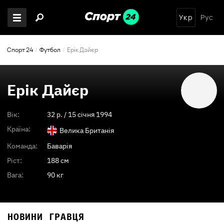
Укр
Рус
Спорт 24
Футбол
Ерік Дайєр
Ерік Дайєр
Вік:
32
p. /
15 січня 1994
Країна:
Велика Британія
Команда:
Баварія
Ріст:
188 см
Вага:
90 кг
НОВИНИ ГРАВЦЯ