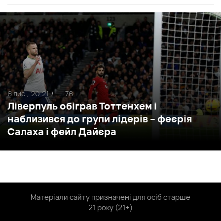
6 лис ,
20:21
76
/
Ліверпуль обіграв Тоттенхем і
наблизився до групи лідерів – феєрія
Салаха і фейл Дайєра
Матеріали сайту призначені для осіб старше
21 року (21+)