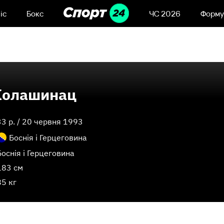
іс
Бокс
ЧС 2026
Форму
Колашинац
33
p. /
20 червня 1993
Боснія і Герцеговина
Боснія і Герцеговина
183 см
85 кг