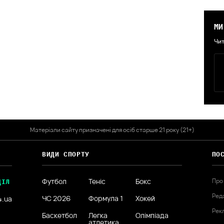
МИ
Чит
Матеріали сайту призначені для осіб старше 21 року (21+)
ВИДИ СПОРТУ
ПО
Футбол
Теніс
Бокс
Про
ДІЛ
Ред
ЧС 2026
Формула 1
Хокей
4.ua
Рек
Баскетбол
Легка
Олімпіада
атлетика