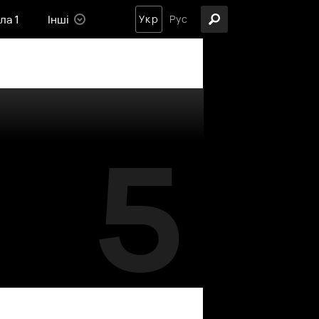
ла 1
Інші
Укр
Рус
5