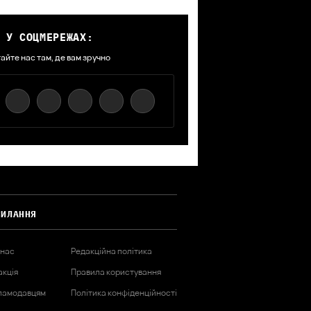
 У СОЦМЕРЕЖАХ:
айте нас там, де вам зручно
СИЛАННЯ
 нас
Редакційна політика
акція
Правила користування
ламодавцям
Політика конфіденційності