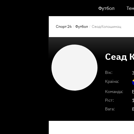
Футбол
Тен
Спорт 24
Футбол
Сеад Колашинац
Сеад 
Вік:
Країна:
Команда:
Ріст:
Вага: