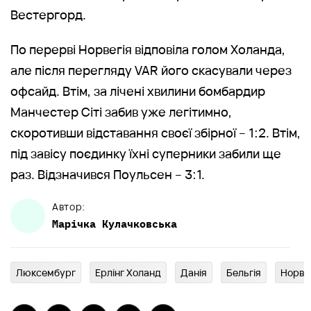
Вестергорд.
По перерві Норвегія відповіла голом Холанда,
але після перегляду VAR його скасували через
офсайд. Втім, за лічені хвилини бомбардир
Манчестер Сіті забив уже легітимно,
скоротивши відставання своєї збірної – 1:2. Втім,
під завісу поєдинку їхні суперники забили ще
раз. Відзначився Поульсен – 3:1.
Автор:
Марічка
Кулачковська
Люксембург
Ерлінг Холанд
Данія
Бельгія
Норве