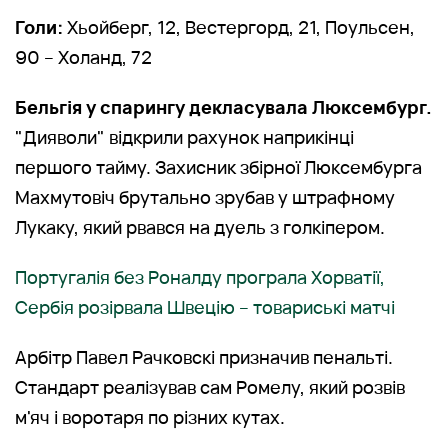
Голи:
Хьойберг, 12, Вестергорд, 21, Поульсен,
90 – Холанд, 72
Бельгія у спарингу декласувала Люксембург.
"Дияволи" відкрили рахунок наприкінці
першого тайму. Захисник збірної Люксембурга
Махмутовіч брутально зрубав у штрафному
Лукаку, який рвався на дуель з голкіпером.
Португалія без Роналду програла Хорватії,
Сербія розірвала Швецію – товариські матчі
Арбітр Павел Рачковскі призначив пенальті.
Стандарт реалізував сам Ромелу, який розвів
м'яч і воротаря по різних кутах.