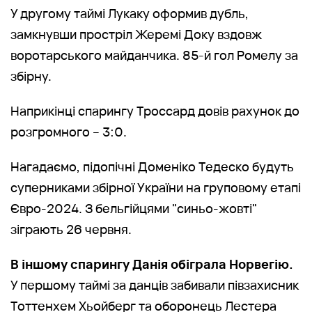
У другому таймі Лукаку оформив дубль,
замкнувши простріл Жеремі Доку вздовж
воротарського майданчика. 85-й гол Ромелу за
збірну.
Наприкінці спарингу Троссард довів рахунок до
розгромного – 3:0.
Нагадаємо, підопічні Доменіко Тедеско будуть
суперниками збірної України на груповому етапі
Євро-2024. З бельгійцями "синьо-жовті"
зіграють 26 червня.
В іншому спарингу Данія обіграла Норвегію.
У першому таймі за данців забивали півзахисник
Тоттенхем Хьойберг та оборонець Лестера