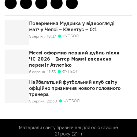
Повернення Мудрика у відеоогляді
матчу Челсі – Ювентус – 0:1
ФУТБОЛ
5 серпня,
18:37
Мессі оформив перший дубль після
ЧС-2026 – Інтер Маямі впевнено
переміг Атлетіко
ФУТБОЛ
6 серпня,
11:35
Найбагатший футбольний клуб світу
офіційно призначив нового головного
тренера
ФУТБОЛ
5 серпня,
22:30
Матеріали сайту призначені для осіб старше
21 року (21+)