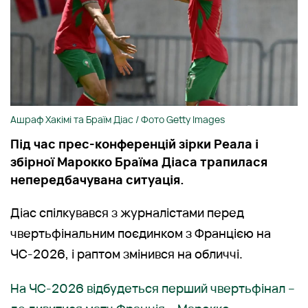
Ашраф Хакімі та Браїм Діас / Фото Getty Images
Під час прес-конференцій зірки Реала і
збірної Марокко Браїма Діаса трапилася
непередбачувана ситуація.
Діас спілкувався з журналістами перед
чвертьфінальним поєдинком з Францією на
ЧС-2026, і раптом змінився на обличчі.
На ЧС-2026 відбудеться перший чвертьфінал –