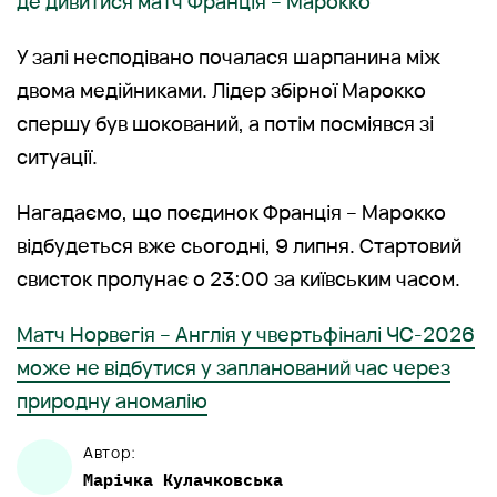
де дивитися матч Франція – Марокко
У залі несподівано почалася шарпанина між
двома медійниками. Лідер збірної Марокко
спершу був шокований, а потім посміявся зі
ситуації.
Нагадаємо, що поєдинок Франція – Марокко
відбудеться вже сьогодні, 9 липня. Стартовий
свисток пролунає о 23:00 за київським часом.
Матч Норвегія – Англія у чвертьфіналі ЧС-2026
може не відбутися у запланований час через
природну аномалію
Автор:
Марічка
Кулачковська