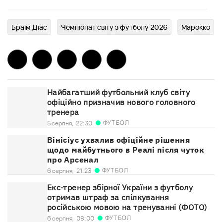
Браїм Діас
Чемпіонат світу з футболу 2026
Марокко
Найбагатший футбольний клуб світу
офіційно призначив нового головного
тренера
ФУТБОЛ
5 серпня,
22:30
Вінісіус ухвалив офіційне рішення
щодо майбутнього в Реалі після чуток
про Арсенал
ФУТБОЛ
6 серпня,
21:23
Екс-тренер збірної України з футболу
отримав штраф за спілкування
російською мовою на тренуванні (ФОТО)
ФУТБОЛ
6 серпня,
08:00