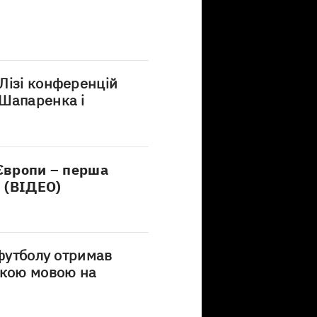
Лізі конференцій
 Шапаренка і
 Європи – перша
я (ВІДЕО)
 футболу отримав
ькою мовою на