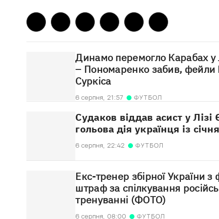
Динамо перемогло Карабах у 
– Пономаренко забив, фейли
Суркіса
6 серпня,
21:57
ФУТБОЛ
Судаков віддав асист у Лізі
гольова дія українця із січн
6 серпня,
22:42
ФУТБОЛ
Екс-тренер збірної України з
штраф за спілкування російс
тренуванні (ФОТО)
6 серпня,
08:00
ФУТБОЛ