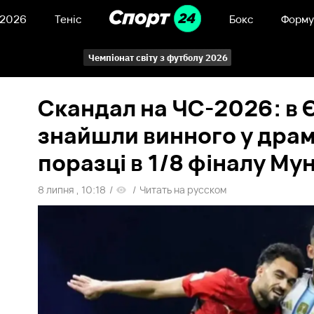
 2026
Теніс
Бокс
Форму
Чемпіонат світу з футболу 2026
Скандал на ЧС-2026: в 
знайшли винного у дра
поразці в 1/8 фіналу Му
8 липня , 10:18
/
/
Читать на русском