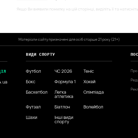
Якщо Ви виявили помилку на цій сторінці, виділіть її та натисніт
Матеріали сайту призначені для осіб старше 21 року (21+)
ВИДИ СПОРТУ
ПО
Футбол
ЧС 2026
Теніс
Про
ДІЛ
Ред
Бокс
Формула 1
Хокей
4.ua
Рек
Баскетбол
Легка
Олімпіада
атлетика
Футзал
Біатлон
Волейбол
Шахи
Інші види
спорту