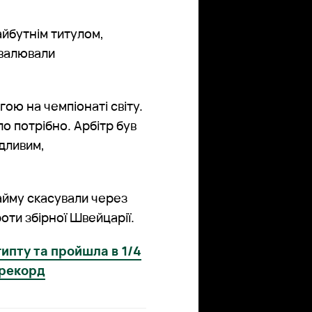
айбутнім титулом,
хвалювали
ою на чемпіонаті світу.
ло потрібно. Арбітр був
дливим,
тайму скасували через
роти збірної Швейцарії.
ипту та пройшла в 1/4
 рекорд