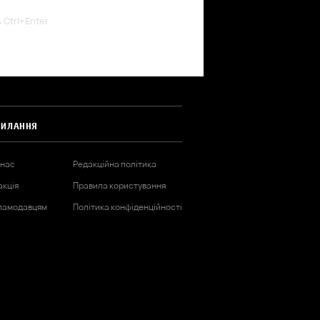
ь Ctrl+Enter
СИЛАННЯ
 нас
Редакційна політика
акція
Правила користування
ламодавцям
Політика конфіденційності