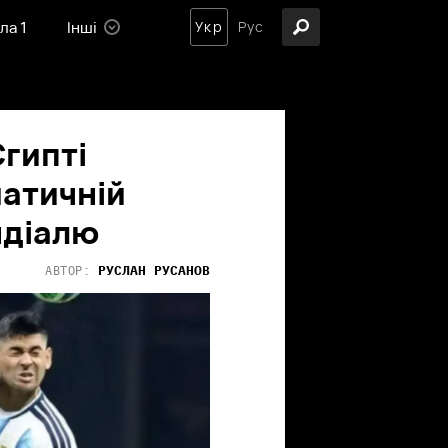
ла 1
Інші
Укр
Рус
Єгипті
матичній
ндіалю
РУСЛАН
РУСАНОВ
АВТОР: