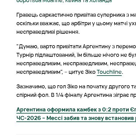
боротьба Мбаппе, Кейна та Холанда
Гравець саркастично привітав суперника з м
оскільки вважає, що арбітри у цьому матчі у
несправедливі рішення.
"Думаю, варто привітати Аргентину з перемог
Турнір підлаштований, їм більше нічого не бу
несправедливим, несправедливим, несправе
несправедливим", – цитує Зіко
Touchline
.
Зазначимо, що гол Зіко на початку другого 
спірний фол. В 1/4 фіналу Аргентина зіграє п
Аргентина оформила камбек з 0:2 проти Єг
ЧС-2026 – Мессі забив та знову встановив