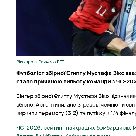
Зіко проти Ромеро / EFE
Футболіст збірної Єгипту Мустафа Зіко вв
стало причиною вильоту команди з ЧС-20
Вінгер збірної Єгипту Мустафа Зіко відзначи
збірної Аргентини, але 3-разові чемпіони сві
вирвали перемогу (3:2) та путівку в 1/4 фінал
ЧС-2026, рейтинг найкращих бомбардирів: Ме