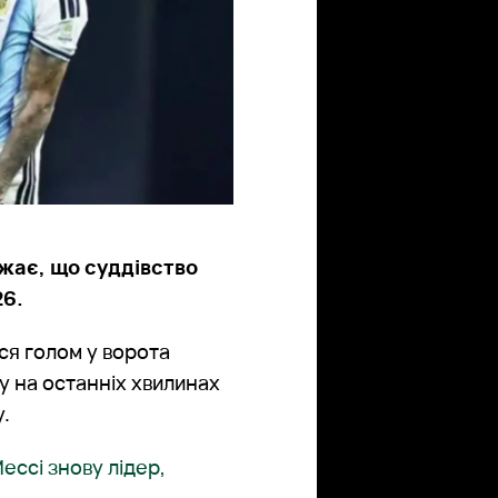
ажає, що суддівство
26.
вся голом у ворота
ту на останніх хвилинах
у.
ссі знову лідер,