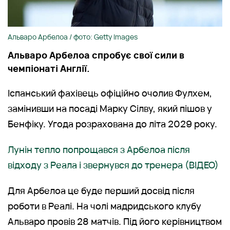
Альваро Арбелоа / фото: Getty Images
Альваро Арбелоа спробує свої сили в
чемпіонаті Англії.
Іспанський фахівець офіційно очолив Фулхем,
замінивши на посаді Марку Сілву, який пішов у
Бенфіку. Угода розрахована до літа 2029 року.
Лунін тепло попрощався з Арбелоа після
відходу з Реала і звернувся до тренера (ВІДЕО)
Для Арбелоа це буде перший досвід після
роботи в Реалі. На чолі мадридського клубу
Альваро провів 28 матчів. Під його керівництвом