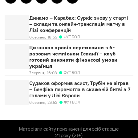
Динамо – Карабах: Суркіс знову у старті
– склади та онлайн-трансляція матчу в
Лізі конференцій
ФУТБОЛ
6 серпня,
18:55
Циганков провів перемовини з 6-
разовим чемпіоном Іспанії – клуб
готовий виконати фінансові умови
українця
ФУТБОЛ
7 серпня,
16:08
Судаков оформив асист, Трубін не зіграв
– Бенфіка перемогла в скаженій битві з 7
голами у Лізі Європи
ФУТБОЛ
6 серпня,
23:52
Матеріали сайту призначені для осіб старше
21 року (21+)