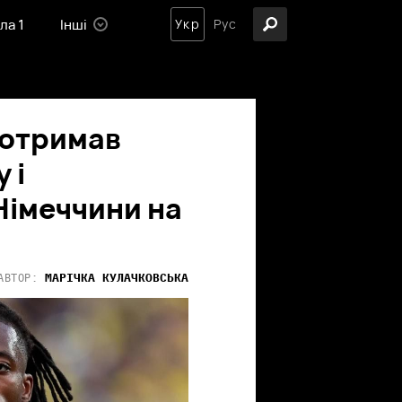
ла 1
Інші
Укр
Рус
 отримав
 і
Німеччини на
МАРІЧКА
КУЛАЧКОВСЬКА
АВТОР: