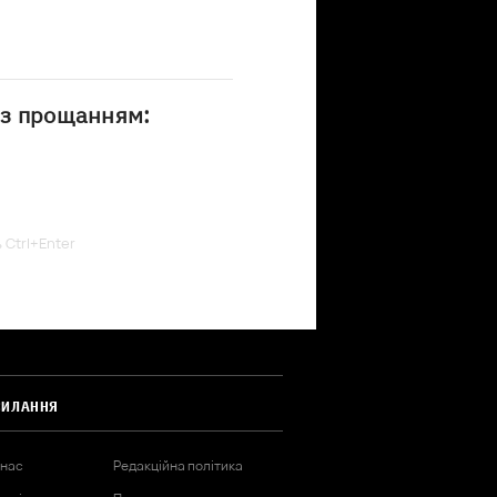
із прощанням:
ь Ctrl+Enter
СИЛАННЯ
 нас
Редакційна політика