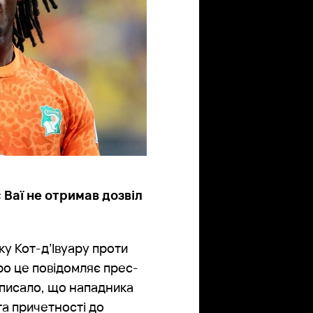
 Ваї не отримав дозвіл
ку Кот-д’Івуару проти
Про це повідомляє прес-
c писало, що нападника
та причетності до