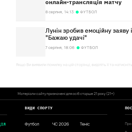
онлайн-трансляція матчу
8 серпня,
14:13
ФУТБОЛ
Лунін зробив емоційну заяву 
"Бажаю удачі"
7 серпня,
18:06
ФУТБОЛ
Якщо Ви виявили помилку на цій сторінці, виділіть її та натисніт
Матеріали сайту призначені для осіб старше 21 року (21+)
ВИДИ СПОРТУ
ПО
Футбол
ЧС 2026
Теніс
Про
ДІЛ