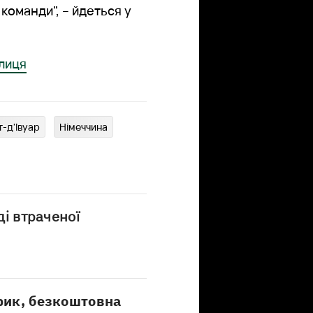
команди", – йдеться у
блиця
т-д'Івуар
Німеччина
ді втраченої
дрик, безкоштовна