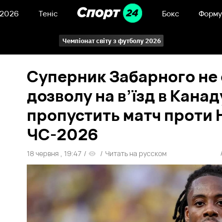
 2026
Теніс
Бокс
Форму
Чемпіонат світу з футболу 2026
Суперник Забарного не
дозволу на в’їзд в Канаду
пропустить матч проти 
ЧС-2026
18 червня , 19:47
/
/
Читать на русском