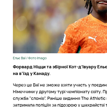
Ельє Ваї / Фото Imago
Форвард Ніцци та збірної Кот-д’Івуару Ельє
на в’їзд у Канаду.
Через це Ваї не зможе взяти участь у поєдин
Німеччини у другому турі чемпіонату світу. 
служба "слонів". Раніше видання The Athleti
затримала поліціія за підозрою у шахрайстві 