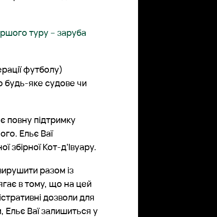
ршого туру – заруба
ерації футболу)
о будь-яке судове чи
ює повну підтримку
ого. Ельє Ваї
 збірної Кот-д’Івуару.
вирушити разом із
гає в тому, що на цей
істративні дозволи для
, Ельє Ваї залишиться у