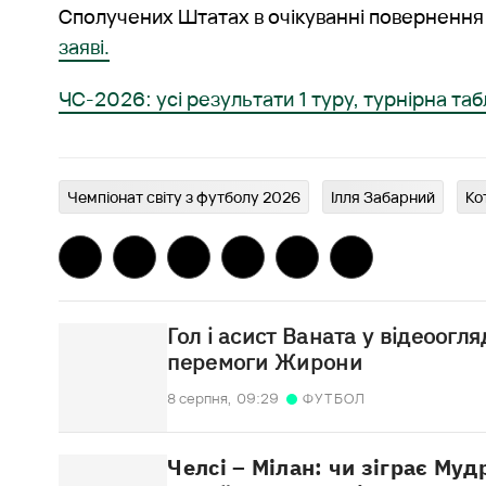
Сполучених Штатах в очікуванні повернення 
заяві.
ЧС-2026: усі результати 1 туру, турнірна та
Чемпіонат світу з футболу 2026
Ілля Забарний
Ко
Гол і асист Ваната у відеоогля
перемоги Жирони
8 серпня,
09:29
ФУТБОЛ
Челсі – Мілан: чи зіграє Му