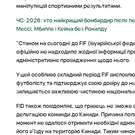
маніпуляцій спортивними результатами.
ЧС-2026: хто найкращий бомбардир після пе
Мессі, Мбаппе і Кейна без Роналду
"Станом на сьогодні до FIF (Івуарійської фед
офіційно не надходило жодної інформації пр
адміністративне провадження щодо нього.
У цей особливо складний період FIF висловл
футболісту та підтверджує свою довіру до нь
залишається важливою частиною національної
FID також повідомляє, що гравець не зможе 
делегацією команди до Канади. Причина поля
момент не вдалося отримати необхідні адмін
його в’їзду на територію Канади. Таким чином