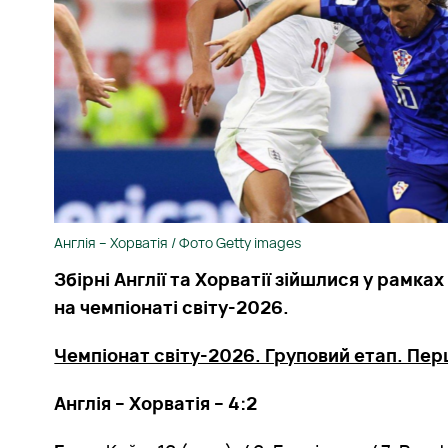
Англія – Хорватія / Фото Getty images
Збірні Англії та Хорватії зійшлися у рамка
на чемпіонаті світу-2026.
Чемпіонат світу-2026. Груповий етап. Пер
Англія – Хорватія – 4:2