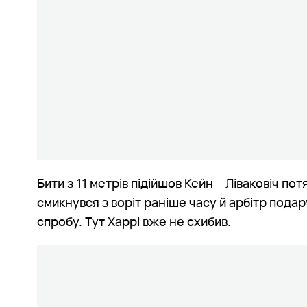
Бити з 11 метрів підійшов Кейн – Ліваковіч пот
смикнувся з воріт раніше часу й арбітр пода
спробу. Тут Харрі вже не схибив.