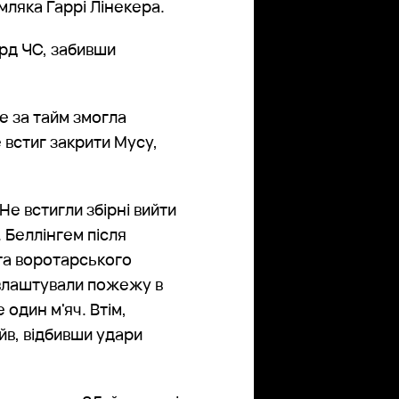
мляка Гаррі Лінекера.
рд ЧС, забивши
ге за тайм змогла
 встиг закрити Мусу,
е встигли збірні вийти
. Беллінгем після
та воротарського
у влаштували пожежу в
один м'яч. Втім,
ейв, відбивши удари