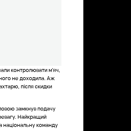
чали контролювати м'яч,
зного не доходила. Аж
ахтарю, після скидки
оловою замкнув подачу
еревагу. Найкращий
 за національну команду