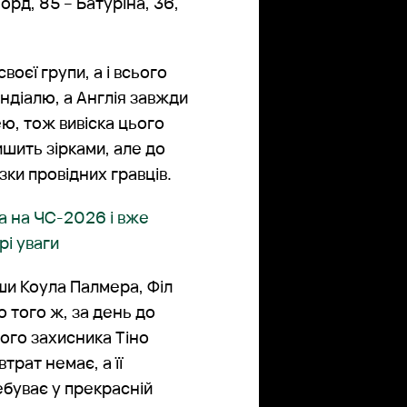
форд, 85 – Батуріна, 36,
оєї групи, а і всього
ундіалю, а Англія завжди
ю, тож вивіска цього
ишить зірками, але до
зки провідних гравців.
ла на ЧС-2026 і вже
рі уваги
ши Коула Палмера, Філ
о того ж, за день до
вого захисника Тіно
трат немає, а її
ебуває у прекрасній