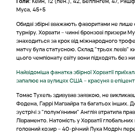
Голи
: Кейн, 12 (пен.), 42, Беллінгем, 47, Раш
Муса, 45+5
Обидві збірні вважають фаворитами не лише св
турніру. Хорвати – чинні бронзові призери М
знаходиться за крок від міжнародного трофе
матчу була статусною. Склад "трьох левів" к
цього чемпіонату світу вони підходять без ни
Найвідоміша фанатка збірної Хорватії приїха
запалює на вулицях США – красуня в епіцент
Томас Тухель здивував заявкою, не викликав
Фодена, Гаррі Магвайра та багатьох інших. Д
зустрічі з "полум'яними" Англія втратила пра
Лівраменто. Натомість у Хорватії глобальних в
головний козир – 40-річний Лука Модріч пер