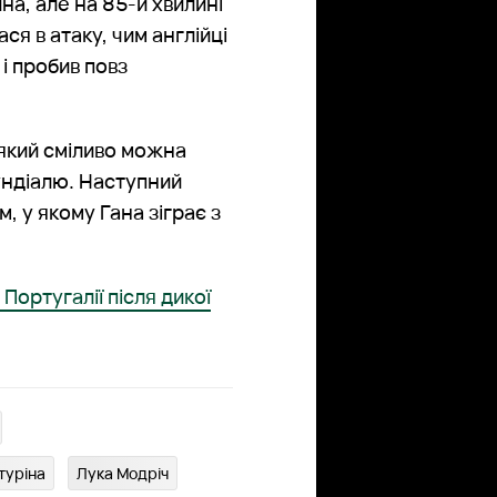
йна, але на 85-й хвилині
ся в атаку, чим англійці
і пробив повз
 який сміливо можна
ундіалю. Наступний
, у якому Гана зіграє з
Португалії після дикої
туріна
Лука Модріч