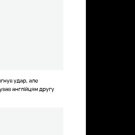
ягнув удар, але
рував англійцям другу