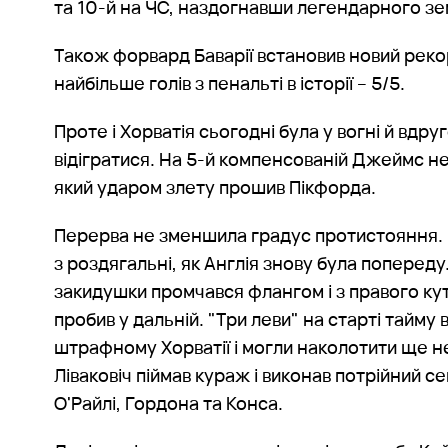
та 10-й на ЧС, наздогнавши легендарного зе
Також форвард Баварії встановив новий реко
найбільше голів з пенальті в історії – 5/5.
Проте і Хорватія сьогодні була у вогні й вдру
відігратися. На 5-й компенсованій Джеймс не
який ударом злету прошив Пікфорда.
Перерва не зменшила градус протистояння. Н
з роздягальні, як Англія знову була попереду
закидушки промчався флангом і з правого ку
пробив у дальній. "Три леви" на старті тайм
штрафному Хорватії і могли наколотити ще не 
Ліваковіч піймав кураж і виконав потрійний с
О'Райлі, Гордона та Конса.