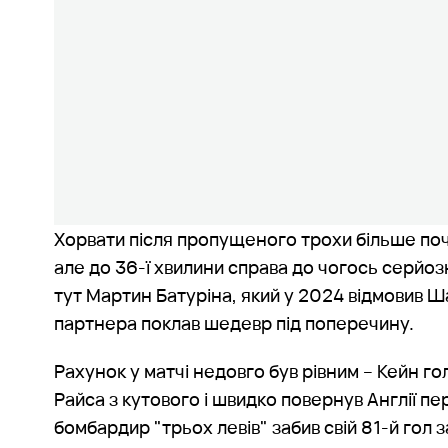
Хорвати після пропущеного трохи більше по
але до 36-ї хвилини справа до чогось серйо
тут Мартин Батуріна, який у 2024 відмовив Ш
партнера поклав шедевр під поперечину.
Рахунок у матчі недовго був рівним – Кейн г
Райса з кутового і швидко повернув Англії п
бомбардир "трьох левів" забив свій 81-й гол