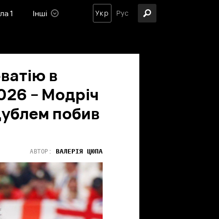
ла 1
Інші
Укр
Рус
ватію в
026 – Модріч
 дублем побив
ВАЛЕРІЯ
ЦЮПА
АВТОР: