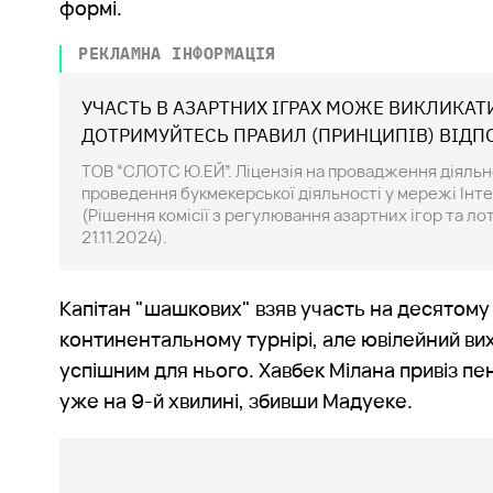
формі.
РЕКЛАМНА ІНФОРМАЦІЯ
УЧАСТЬ В АЗАРТНИХ ІГРАХ МОЖЕ ВИКЛИКАТ
ДОТРИМУЙТЕСЬ ПРАВИЛ (ПРИНЦИПІВ) ВІДП
ТОВ “СЛОТС Ю.ЕЙ”. Ліцензія на провадження діяльнос
проведення букмекерської діяльності у мережі Інте
(Рішення комісії з регулювання азартних ігор та л
21.11.2024).
Капітан "шашкових" взяв участь на десятому
континентальному турнірі, але ювілейний ви
успішним для нього. Хавбек Мілана привіз пен
уже на 9-й хвилині, збивши Мадуеке.