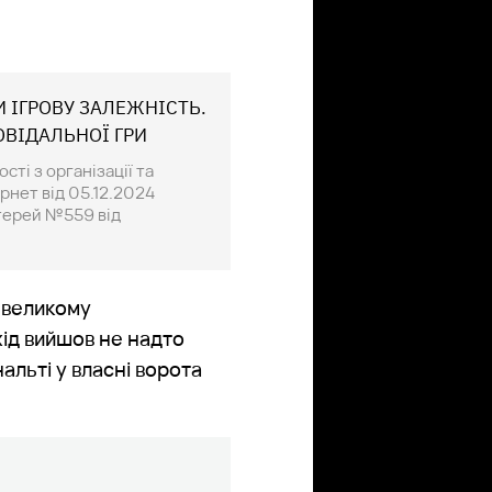
И ІГРОВУ ЗАЛЕЖНІСТЬ.
ОВІДАЛЬНОЇ ГРИ
ті з організації та
рнет від 05.12.2024
отерей №559 від
 великому
хід вийшов не надто
альті у власні ворота