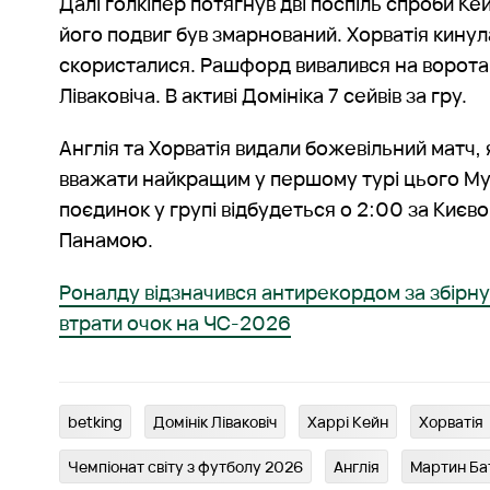
Далі голкіпер потягнув дві поспіль спроби Ке
його подвиг був змарнований. Хорватія кинула
скористалися. Рашфорд вивалився на ворота 
Ліваковіча. В активі Домініка 7 сейвів за гру.
Англія та Хорватія видали божевільний матч,
вважати найкращим у першому турі цього М
поєдинок у групі відбудеться о 2:00 за Києвом
Панамою.
Роналду відзначився антирекордом за збірну 
втрати очок на ЧС-2026
betking
Домінік Ліваковіч
Харрі Кейн
Хорватія
Чемпіонат світу з футболу 2026
Англія
Мартин Ба