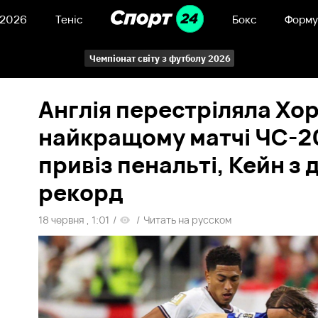
 2026
Теніс
Бокс
Форму
Чемпіонат світу з футболу 2026
Англія перестріляла Хор
найкращому матчі ЧС-2
привіз пенальті, Кейн з
рекорд
18 червня , 1:01
/
/
Читать на русском