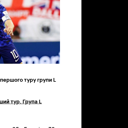
х першого туру групи L
ший тур. Група L