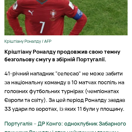
Кріштіану Роналду / AFP
Кріштіану Роналду продовжив свою темну
безгольову смугу в збірній Португалії.
41-річний нападник "селесао" не може забити
за національну команду в 10 матчах поспіль на
головних футбольних турнірах (чемпіонатах
Європи та світу). За цей період Роналду завдав
33 удари по воротах, із яких 11 були у площину.
Португалія – ДР Конго: одноклубник Забарного