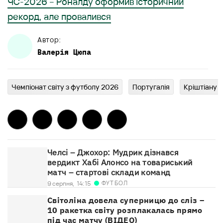
ЧС-2026 – Роналду оформив історичний
рекорд, але провалився
Автор:
Валерія
Цюпа
Чемпіонат світу з футболу 2026
Португалія
Кріштіану 
Челсі – Джохор: Мудрик дізнався
вердикт Хабі Алонсо на товариський
матч – стартові склади команд
ФУТБОЛ
9 серпня,
14:15
Світоліна довела суперницю до сліз –
10 ракетка світу розплакалась прямо
під час матчу (ВІДЕО)