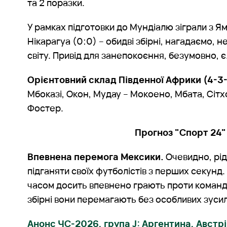
та 2 поразки.
У рамках підготовки до Мундіалю зіграли з Ям
Нікарагуа (0:0) – обидві збірні, нагадаємо, 
світу. Привід для занепокоєння, безумовно, є
Орієнтовний склад Південної Африки (4-3-
Мбоказі, Окон, Мудау – Мокоено, Мбата, Сітх
Фостер.
Прогноз "Спорт 24"
Впевнена перемога Мексики.
Очевидно, рід
підганяти своїх футболістів з перших секунд.
часом досить впевнено грають проти команд 
збірні вони перемагають без особливих зуси
Анонс ЧС-2026, група J: Аргентина, Австр