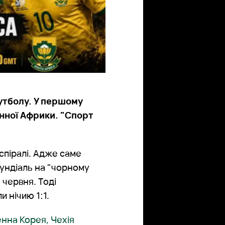
футболу. У першому
енної Африки. "Спорт
.
спіралі. Адже саме
Мундіаль на "чорному
1 червня. Тоді
 нічию 1:1.
енна Корея, Чехія