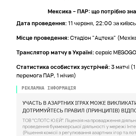
Мексика – ПАР: що потрібно зн
Дата проведення:
11 червня, 22:00 за київс
Місце проведення:
Стадіон "Ацтека" (Мехік
Транслятор матчу в Україні:
сервіс MEGOG
Статистика особистих зустрічей:
3 матчі (
перемога ПАР, 1 нічия)
РЕКЛАМНА ІНФОРМАЦІЯ
УЧАСТЬ В АЗАРТНИХ ІГРАХ МОЖЕ ВИКЛИКАТ
ДОТРИМУЙТЕСЬ ПРАВИЛ (ПРИНЦИПІВ) ВІДП
ТОВ “СЛОТС Ю.ЕЙ”. Ліцензія на провадження діяльнос
проведення букмекерської діяльності у мережі Інте
(Рішення комісії з регулювання азартних ігор та л