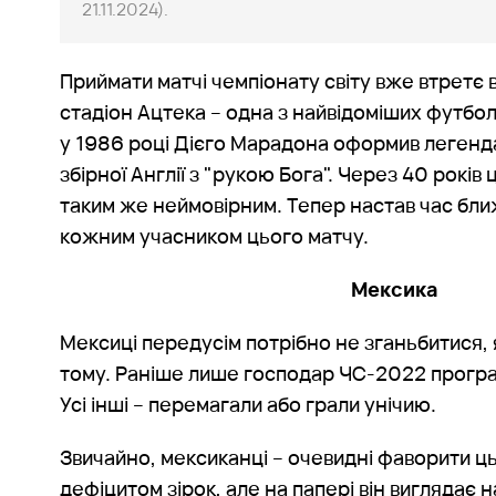
21.11.2024).
Приймати матчі чемпіонату світу вже втретє в
стадіон Ацтека – одна з найвідоміших футбо
у 1986 році Дієго Марадона оформив легенд
збірної Англії з "рукою Бога". Через 40 років
таким же неймовірним. Тепер настав час бл
кожним учасником цього матчу.
Мексика
Мексиці передусім потрібно не зганьбитися, 
тому. Раніше лише господар ЧС-2022 програва
Усі інші – перемагали або грали унічию.
Звичайно, мексиканці – очевидні фаворити ц
дефіцитом зірок, але на папері він виглядає 