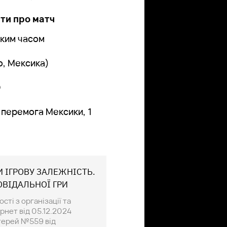
ати про матч
ьким часом
о, Мексика)
O
1 перемога Мексики, 1
И ІГРОВУ ЗАЛЕЖНІСТЬ.
ОВІДАЛЬНОЇ ГРИ
ті з організації та
рнет від 05.12.2024
отерей №559 від