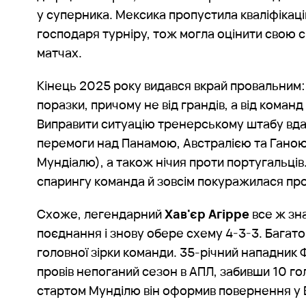
у суперника. Мексика пропустила кваліфікац
господаря турніру, тож могла оцінити свою 
матчах.
Кінець 2025 року видався вкрай провальним: 6 
поразки, причому не від грандів, а від команд
Виправити ситуацію тренерському штабу вда
перемоги над Панамою, Австралією та Ганою 
Мундіалю), а також нічия проти португальців
спарингу команда й зовсім покуражилася прот
Схоже, легендарний
Хав'єр Агірре
все ж зн
поєднання і знову обере схему 4-3-3. Багато
головної зірки команди. 35-річний нападник
провів непоганий сезон в АПЛ, забивши 10 го
стартом Мунділю він оформив повернення у