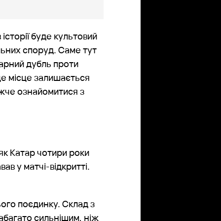
 історії буде культовий
льних споруд. Саме тут
арний дубль проти
 це місце залишається
ижче ознайомитися з
як Катар чотири роки
в у матчі-відкритті.
ього поєдинку. Склад з
набагато сильнішим, ніж