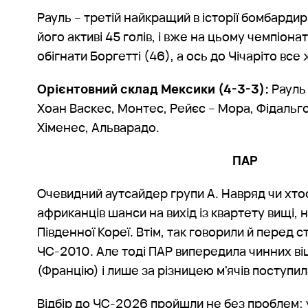
Рауль – третій найкращий в історії бомбардир 
його активі 45 голів, і вже на цьому чемпіонат
обігнати Боргетті (46), а ось до Чічаріто все
Орієнтовний склад Мексики (4-3-3):
Рауль 
Хоан Васкес, Монтес, Рейєс – Мора, Фідальго
Хіменес, Альварадо.
ПАР
Очевидний аутсайдер групи А. Навряд чи хто
африканців шанси на вихід із квартету вищі, н
Південної Кореї. Втім, так говорили й перед
ЧС-2010. Але тоді ПАР випередила чинних віц
(Францію) і лише за різницею м'ячів поступи
Відбір до ЧС-2026 пройшли не без проблем: 