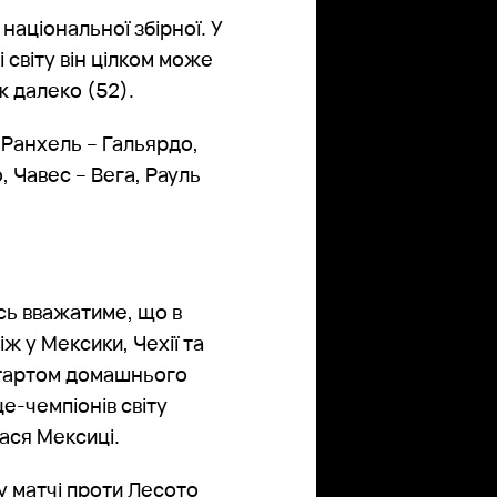
національної збірної. У
і світу він цілком може
 ж далеко (52).
Ранхель – Гальярдо,
, Чавес – Вега, Рауль
сь вважатиме, що в
іж у Мексики, Чехії та
 стартом домашнього
е-чемпіонів світу
лася Мексиці.
у матчі проти Лесото