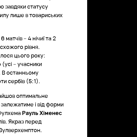
ію завдяки статусу
силу лише в товариських
матчів – 4 нічиї та 2
 схожого рівня.
лося цього року:
(усі – учасники
. В останньому
и сербів (5:1).
айшов оптимальне
 залежатиме і від форми
 Фулхема
Рауль Хіменес
лів. Якраз перед
 Вулверхемптон.