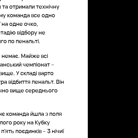
я та отримали технічну
зму команда все одно
ї на одне очко,
стадію відбору не
го по пенальті.
 немає. Майже всі
анський чемпіонат –
вище. У складі варто
ра відбиття пенальт. Він
ачно вище середнього
нє команда йшла з поля
лого року на Кубку
п'ять поєдинків – 3 нічиї