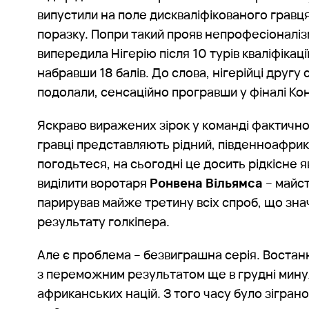
випустили на поле дискваліфікованого гравц
поразку. Попри такий прояв непрофесіоналі
випередила Нігерію після 10 турів кваліфікаці
набравши 18 балів. До слова, нігерійці другу 
подолали, сенсаційно програвши у фіналі Кон
Яскраво виражених зірок у команді фактично
гравці представляють рідний, південноафрик
погодьтеся, на сьогодні це досить рідкісне я
виділити воротаря
Ронвена Вільямса
– майст
парирував майже третину всіх спроб, що зн
результату голкіпера.
Але є проблема – безвиграшна серія. Востан
з переможним результатом ще в грудні мину
африканських націй. З того часу було зіграно 