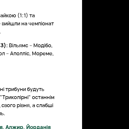
айкою (1:1) та
не вийшли на чемпіонат
.
3):
Вільямс – Модібо,
ол – Аполліс, Мореме,
ні трибуни будуть
 "Триколірні" останнім
свого рівня, а слабші
ль.
ія, Алжир, Йорданія