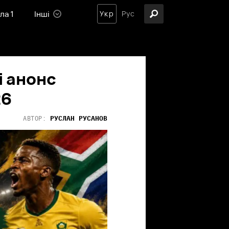
ла 1
Інші
Укр
Рус
і анонс
26
РУСЛАН
РУСАНОВ
АВТОР: