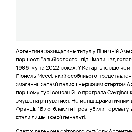
Аргентина захищатиме титул у Північній Амер
першості "альбіселесте" піднімали над голов
1986-му та 2022 роках. У Катарі вперше чемп
Ліонель Мессі, який особливого представлен
змагання запам'яталися нервовим стартом Ар
першому турі сенсаційно програла Саудівські
змушена рятуватися. Не менш драматичним в
Франції. "Біло-блакитні" розгубили перевагу 
стали лише в серії пенальті.
Статус гегемона світового футболу Аргентина