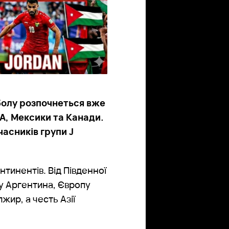
тболу розпочнеться вже
А, Мексики та Канади.
часників групи J
нтинентів. Від Південної
у Аргентина, Європу
жир, а честь Азії