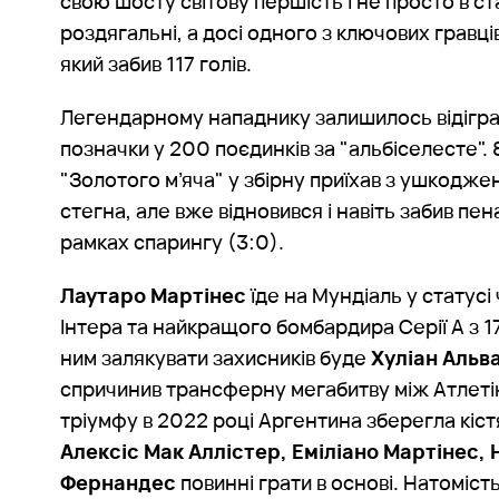
свою шосту світову першість і не просто в ст
роздягальні, а досі одного з ключових гравці
який забив 117 голів.
Легендарному нападнику залишилось відігра
позначки у 200 поєдинків за "альбіселесте".
"Золотого м’яча" у збірну приїхав з ушкодж
стегна, але вже відновився і навіть забив пена
рамках спарингу (3:0).
Лаутаро Мартінес
їде на Мундіаль у статусі 
Інтера та найкращого бомбардира Серії А з 17
ним залякувати захисників буде
Хуліан Альв
спричинив трансферну мегабитву між Атлеті
тріумфу в 2022 році Аргентина зберегла кіст
Алексіс Мак Аллістер, Еміліано Мартінес, 
Фернандес
повинні грати в основі. Натоміст