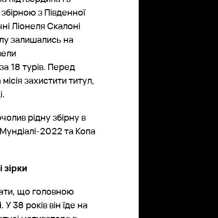
 збірною з Південної
чні Ліонеля Скалоні
иклу залишались на
вели
за 18 турів. Перед
ісія захистити титул,
і.
очолив рідну збірну в
а Мундіалі-2022 та Копа
 зірки
нати, що головною
і
. У 38 років він їде на