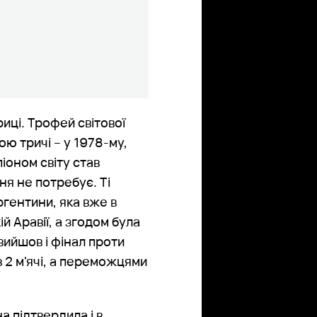
иці. Трофей світової
ою тричі – у 1978-му,
іоном світу став
ня не потребує. Ті
гентини, яка вже в
й Аравії, а згодом була
ийшов і фінал проти
в 2 м'ячі, а переможцями
 підтвердила і в