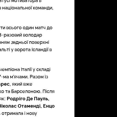
атусі мотиватора в
в національної команди,
ти всього один матч до
 8-разовий володар
енням
з
адньої поверхні
льті у ворота Ісландії в
чемпіона Італії у складі
-ма м'ячами. Разом із
арес
, який вже
ко та Барселоною. Після
як:
Родріго Де Пауль,
Ніколас Отаменді, Енцо
ь отримала і нову