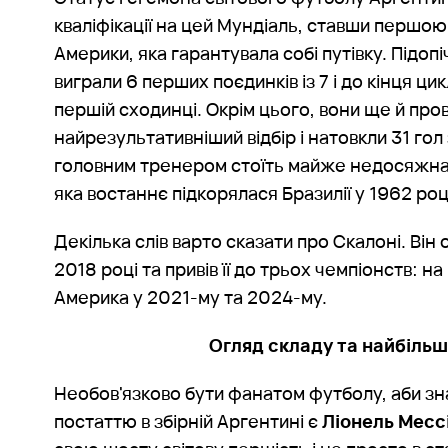
кваліфікації на цей Мундіаль, ставши першою
Америки, яка гарантувала собі путівку. Підопі
виграли 6 перших поєдинків із 7 і до кінця ц
першій сходинці. Окрім цього, вони ще й про
найрезультативніший відбір і натовкли 31 гол 
головним тренером стоїть майже недосяжна м
яка востаннє підкорялася Бразилії у 1962 роц
Декілька слів варто сказати про Скалоні. Він 
2018 році та привів її до трьох чемпіонств: н
Америка у 2021-му та 2024-му.
Огляд складу та найбільші
Необов'язково бути фанатом футболу, аби з
постаттю в збірній Аргентині є
Ліонель Месс