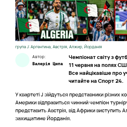
група J: Аргентина, Австрія, Алжир, Йорданія
Чемпіонат світу з фу
Автор:
Валерія
Цюпа
11 червня на полях СШ
Все найцікавіше про у
читайте на Спорт 24.
У квартеті J зійдуться представники різних ко
Америки відправиться чинний чемпіон турнір
представить Австрія, від Африки виступить Ал
захищатиме Йорданія.