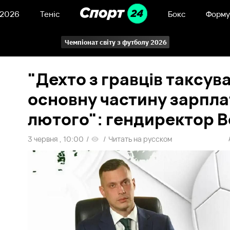
 2026
Теніс
Бокс
Форму
Чемпіонат світу з футболу 2026
"Дехто з гравців таксува
основну частину зарплат
лютого": гендиректор 
3 червня , 10:00
/
/
Читать на русском