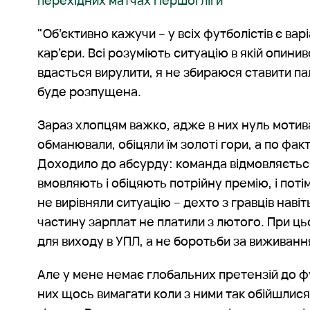
перехідних матчах Першої ліги
"Об’єктивно кажучи – у всіх футболістів є в
кар’єри. Всі розуміють ситуацію в якій опини
вдасться вирулити, я не збираюся ставити па
буде розпущена.
Зараз хлопцям важко, адже в них нуль мотивац
обманювали, обіцяли їм золоті гори, а по фак
Доходило до абсурду: команда відмовляється 
вмовляють і обіцяють потрійну премію, і потім
не вирівняли ситуацію – дехто з гравців навіт
частину зарплат не платили з лютого. При ц
для виходу в УПЛ, а не боротьби за виживанн
Але у мене немає глобальних претензій до фу
них щось вимагати коли з ними так обійшлися