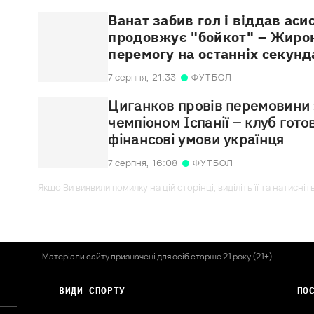
Ванат забив гол і віддав аси
продовжує "бойкот" – Жиро
перемогу на останніх секунд
7 серпня,
21:33
ФУТБОЛ
Циганков провів перемовини 
чемпіоном Іспанії – клуб гот
фінансові умови українця
7 серпня,
16:08
ФУТБОЛ
Якщо Ви виявили помилку на цій сторінці, виділіть її та натисніт
Матеріали сайту призначені для осіб старше 21 року (21+)
ВИДИ СПОРТУ
ПО