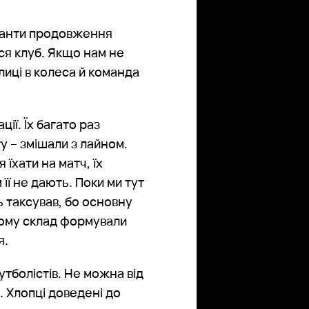
аріанти продовження
вся клуб. Якщо нам не
лиці в колеса й команда
ії. Їх багато раз
ту – змішали з лайном.
їхати на матч, їх
 її не дають. Поки ми тут
ь таксував, бо основну
ьому склад формували
я.
тболістів. Не можна від
. Хлопці доведені до