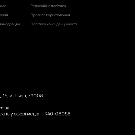
 нас
Редакційна політика
акція
Правила користування
ламодавцям
Політика конфіденційності
 15, м. Львів, 79008
om.ua
'єктів у сфері медіа — R40-06056