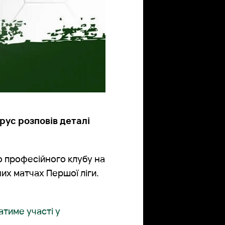
ус розповів деталі
ю професійного клубу на
них матчах Першої ліги.
атиме участі у