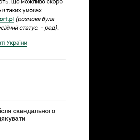
іють, що можливо скоро
 в таких умовах
ort.pl
(розмова була
сійний статус, – ред).
ті України
після скандального
дякувати