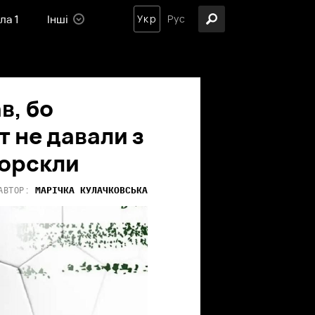
ла 1
Інші
Укр
Рус
в, бо
 не давали з
Ворскли
МАРІЧКА
КУЛАЧКОВСЬКА
АВТОР: