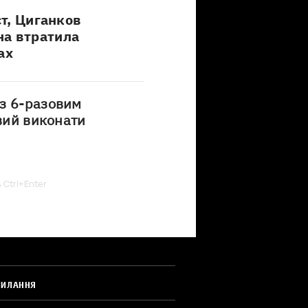
ст, Циганков
на втратила
ах
з 6-разовим
овий виконати
ь Ctrl+Enter
СИЛАННЯ