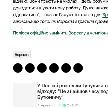
відчаю. Вони грають на уколах, і десь розум
доведеться шукати нову роботу. Дуже важко
віддаватися", – сказав Гарус в інтерв'ю для
Sp
записана до того, як Ворскла втратила профе
Полісся офіційно замінить Ворсклу в чемпіона
Ворскла
У Поліссі рознесли Гуцуляка 
відходу: "Не знайшов часу по
Буткевичу"
7 серпня,
08:30
ФУТБОЛ