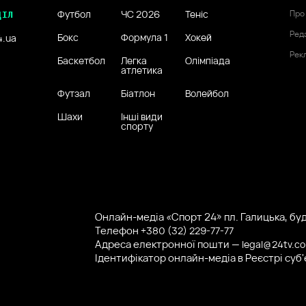
Футбол
ЧС 2026
Теніс
Про
ДІЛ
Ред
Бокс
Формула 1
Хокей
4.ua
Рек
Баскетбол
Легка
Олімпіада
атлетика
Футзал
Біатлон
Волейбол
Шахи
Інші види
спорту
Онлайн-медіа «Спорт 24» пл. Галицька, буд.
Телефон
+380 (32) 229-77-77
Адреса електронної пошти —
legal@24tv.c
Ідентифікатор онлайн-медіа в Реєстрі суб