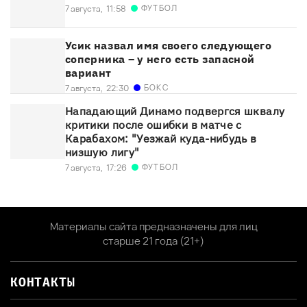
ФУТБОЛ
7 августа,
11:58
Усик назвал имя своего следующего
соперника – у него есть запасной
вариант
БОКС
7 августа,
22:30
Нападающий Динамо подвергся шквалу
критики после ошибки в матче с
Карабахом: "Уезжай куда-нибудь в
низшую лигу"
ФУТБОЛ
7 августа,
17:26
Материалы сайта предназначены для лиц
старше 21 года (21+)
КОНТАКТЫ