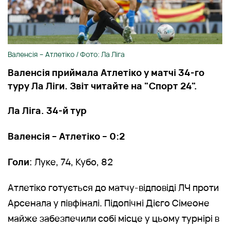
Валенсія – Атлетіко / Фото: Ла Ліга
Валенсія приймала Атлетіко у матчі 34-го
туру Ла Ліги. Звіт читайте на "Спорт 24".
Ла Ліга. 34-й тур
Валенсія – Атлетіко – 0:2
Голи
: Луке, 74, Кубо, 82
Атлетіко готується до матчу-відповіді ЛЧ проти
Арсенала у півфіналі. Підопічні Дієго Сімеоне
майже забезпечили собі місце у цьому турнірі в