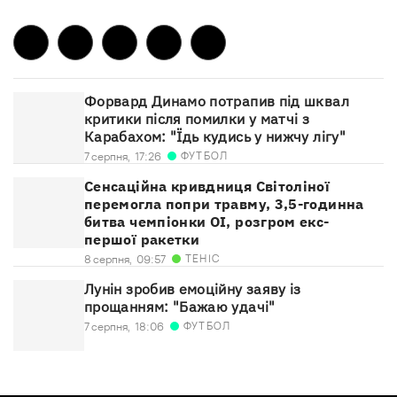
Форвард Динамо потрапив під шквал
критики після помилки у матчі з
Карабахом: "Їдь кудись у нижчу лігу"
ФУТБОЛ
7 серпня,
17:26
Сенсаційна кривдниця Світоліної
перемогла попри травму, 3,5-годинна
битва чемпіонки ОІ, розгром екс-
першої ракетки
ТЕНІС
8 серпня,
09:57
Лунін зробив емоційну заяву із
прощанням: "Бажаю удачі"
ФУТБОЛ
7 серпня,
18:06