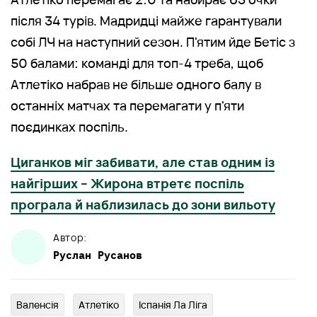
після 34 турів. Мадридці майже гарантували
собі ЛЧ на наступний сезон. П'ятим йде Бетіс з
50 балами: команді для топ-4 треба, щоб
Атлетіко набрав не більше одного балу в
останніх матчах та перемагати у п'яти
поєдинках поспіль.
Циганков міг забивати, але став одним із
найгірших – Жирона втретє поспіль
програла й наблизилась до зони вильоту
Автор:
Руслан
Русанов
Валенсія
Атлетіко
Іспанія Ла Ліга